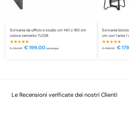
Scrivania da ufficio e studio cm 140 o 180 cm
Scrivania bico
colore cemento TL028
cm con 1 anta 1 
€
199,00
€
179
€
254,98
€
399,00
iva inclusa
Le Recensioni verificate dei nostri Clienti