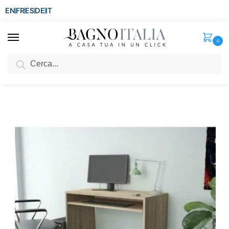
EN
FR
ES
DE
IT
0
Cerca
SCONTO del 3%
per ordini superiori ad € 1.800
Home
Arredo per la casa
Arredi per interni
Scrivanie
Scrivania da ufficio e studio con mensola scorrevole 90x45xH74 cm finitura rovere TL027
/
/
/
/