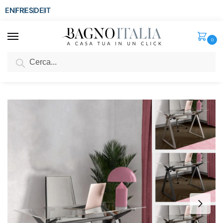
EN
FR
ES
DE
IT
0
Cerca
SCONTO del 3%
per ordini superiori ad € 1.800
Home
Arredo per la casa
Arredi per interni
Tavoli
Scrivania con piano in vetro trasparente 120×60 gambe in acciaio 5 colori TL077
/
/
/
/