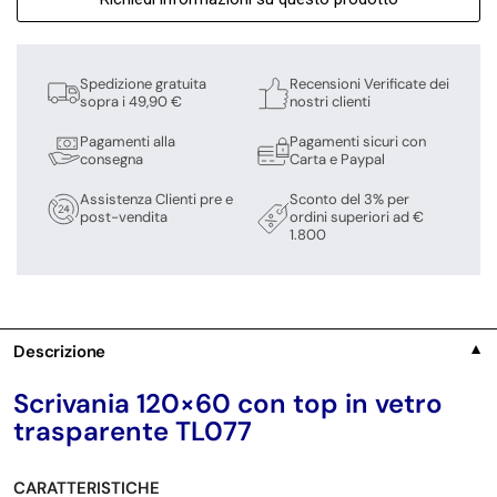
Spedizione gratuita
Recensioni Verificate dei
sopra i 49,90 €
nostri clienti
Pagamenti alla
Pagamenti sicuri con
consegna
Carta e Paypal
Assistenza Clienti pre e
Sconto del 3% per
post-vendita
ordini superiori ad €
1.800
Descrizione
▼
Scrivania 120×60 con top in vetro
trasparente TL077
CARATTERISTICHE