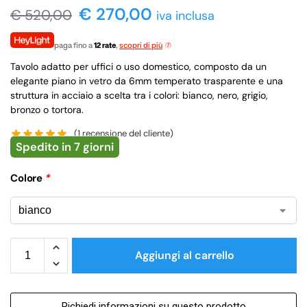
€ 270,00
€
520,00
iva inclusa
paga fino a
12 rate
,
scopri di più
Tavolo adatto per uffici o uso domestico, composto da un
elegante piano in vetro da 6mm temperato trasparente e una
struttura in acciaio a scelta tra i colori: bianco, nero, grigio,
bronzo o tortora.
(
1
recensione del cliente)
Spedito in 7 giorni
Colore
*
Aggiungi al carrello
Richiedi informazioni su questo prodotto