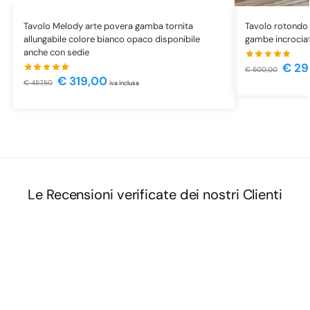
Tavolo Melody arte povera gamba tornita
Tavolo rotondo 
allungabile colore bianco opaco disponibile
gambe incrocia
anche con sedie
€
29
€
500,00
€
319,00
€
457,50
iva inclusa
Le Recensioni verificate dei nostri Clienti