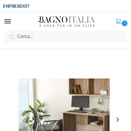
EN
FR
ES
DE
IT
0
Cerca
SCONTO del 3%
per ordini superiori ad € 1.800
Home
Arredo per la casa
Arredi per interni
Scrivanie
Scrivania con cassetto e vano a giorno 100x50xH74 cm colore rovere per ufficio o studio TL025
/
/
/
/