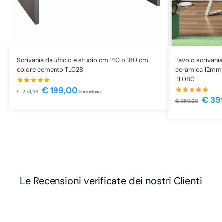
Scrivania da ufficio e studio cm 140 o 180 cm
Tavolo scrivani
colore cemento TL028
ceramica 12mm e
TL080
€
199,00
€
254,98
iva inclusa
€
39
€
650,00
Le Recensioni verificate dei nostri Clienti