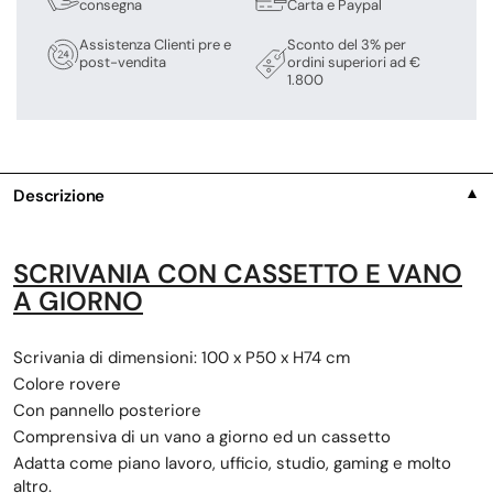
consegna
Carta e Paypal
Assistenza Clienti pre e
Sconto del 3% per
post-vendita
ordini superiori ad €
1.800
Descrizione
▼
SCRIVANIA CON CASSETTO E VANO
A GIORNO
Scrivania di dimensioni: 100 x P50 x H74 cm
Colore rovere
Con pannello posteriore
Comprensiva di un vano a giorno ed un cassetto
Adatta come piano lavoro, ufficio, studio, gaming e molto
altro.