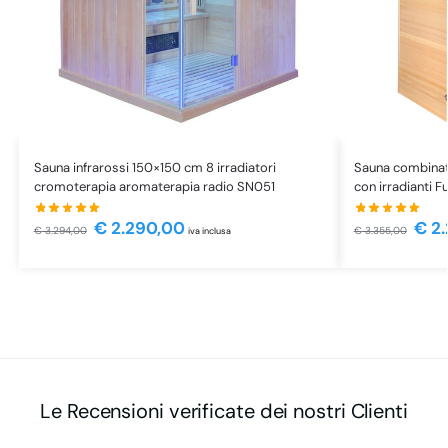
Sauna infrarossi 150×150 cm 8 irradiatori
Sauna combinata
cromoterapia aromaterapia radio SN051
con irradianti 
€
2.290,00
€
2.
€
3.294,00
€
3.355,00
iva inclusa
Le Recensioni verificate dei nostri Clienti