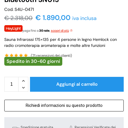
Cod. S4U-0471
€
1.890,00
€
2.318,00
iva inclusa
paga fino a
30 rate
,
scopri di più
Sauna Infrarossi 175×135 per 4 persone in legno Hemlock con
radio cromoterapia aromaterapia e molte altre funzioni
(
21
recensioni dei clienti)
Spedito in 30-60 giorni
Aggiungi al carrello
Richiedi informazioni su questo prodotto
Spedizione gratuita
Recensioni Verificate dei