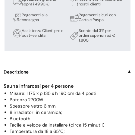
sopra i 49,90 €
nostri clienti
Pagamenti alla
Pagamenti sicuri con
consegna
Carta e Paypal
Assistenza Clienti pre e
Sconto del 3% per
post-vendita
ordini superiori ad €
1.800
Descrizione
▼
Sauna Infrarossi per 4 persone
Misure: l 175 x p 135 x h 190 cm da 4 posti
Potenza 2700W
Spessore vetro 6 mm;
8 irradiatori in ceramica;
Bluetooth
Facile e veloce da installare (circa 15 minuti!)
Temperatura da 18 a 65°C;