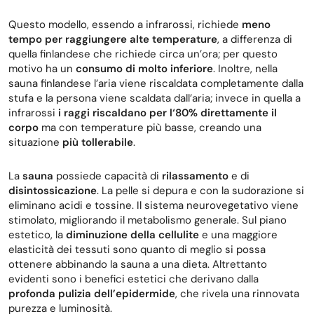
Questo modello, essendo a infrarossi, richiede
meno
tempo per raggiungere alte temperature
, a differenza di
quella finlandese che richiede circa un’ora; per questo
motivo ha un
consumo di molto inferiore
. Inoltre, nella
sauna finlandese l’aria viene riscaldata completamente dalla
stufa e la persona viene scaldata dall’aria; invece in quella a
infrarossi
i raggi riscaldano per l‘80% direttamente il
corpo
ma con temperature più basse, creando una
situazione
più tollerabile
.
La
sauna
possiede capacità di
rilassamento
e di
disintossicazione
. La pelle si depura e con la sudorazione si
eliminano acidi e tossine. Il sistema neurovegetativo viene
stimolato, migliorando il metabolismo generale. Sul piano
estetico, la
diminuzione della cellulite
e una maggiore
elasticità dei tessuti sono quanto di meglio si possa
ottenere abbinando la sauna a una dieta. Altrettanto
evidenti sono i benefici estetici che derivano dalla
profonda pulizia dell’epidermide
, che rivela una rinnovata
purezza e luminosità.