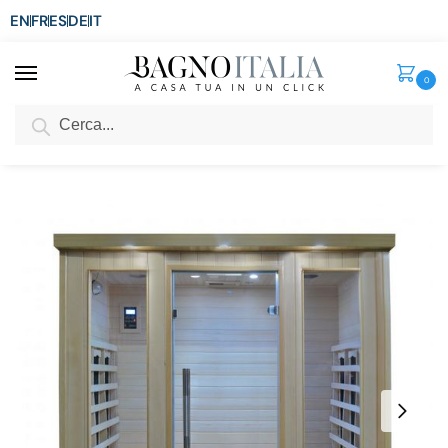
EN
FR
ES
DE
IT
0
Cerca
SCONTO del 3%
per ordini superiori ad € 1.800
Home
Spa e Relax
Sauna Infrarossi
Sauna Infrarossi 175×135 per 4 persone in Legno Hemlock con Cromoterapia ante a vetro e Bluetooth SN013
/
/
/