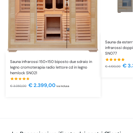
Sauna da estern
infrarossi doppi
SN077
Sauna infrarossi 150×150 biposto due sdraio in
€
3.
€
4.100,00
legno cromoterapia radio lettore cd in legno
hemlock SN021
€
2.399,00
€
3.050,00
iva inclusa