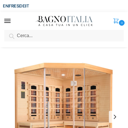
EN
FR
ES
DE
IT
0
Cerca
SCONTO del 3%
per ordini superiori ad € 1.800
Home
Spa e Relax
Sauna Infrarossi
Sauna infrarossi 150×150 cm da 3-4 posti cromoterapia lettore MP3 SN034
/
/
/