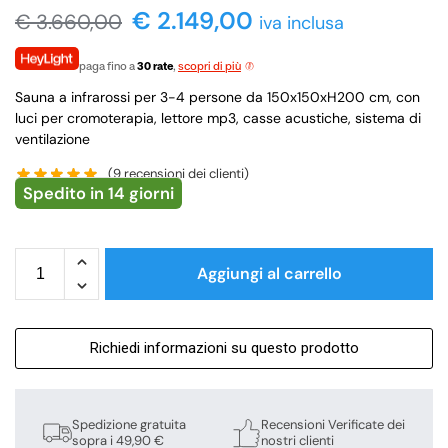
€
2.149,00
€
3.660,00
iva inclusa
paga fino a
30 rate
,
scopri di più
Sauna a infrarossi per 3-4 persone da 150x150xH200 cm, con
luci per cromoterapia, lettore mp3, casse acustiche, sistema di
ventilazione
(
9
recensioni dei clienti)
Spedito in 14 giorni
Aggiungi al carrello
Richiedi informazioni su questo prodotto
Spedizione gratuita
Recensioni Verificate dei
sopra i 49,90 €
nostri clienti