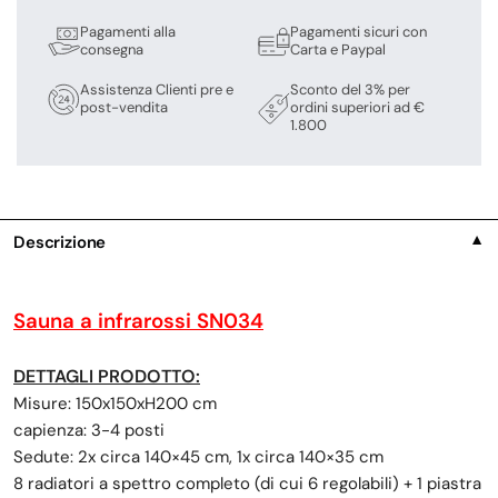
Pagamenti alla
Pagamenti sicuri con
consegna
Carta e Paypal
Assistenza Clienti pre e
Sconto del 3% per
post-vendita
ordini superiori ad €
1.800
Descrizione
▼
Sauna a infrarossi SN034
DETTAGLI PRODOTTO:
Misure: 150x150xH200 cm
capienza: 3-4 posti
Sedute: 2x circa 140×45 cm, 1x circa 140×35 cm
8 radiatori a spettro completo (di cui 6 regolabili) + 1 piastra