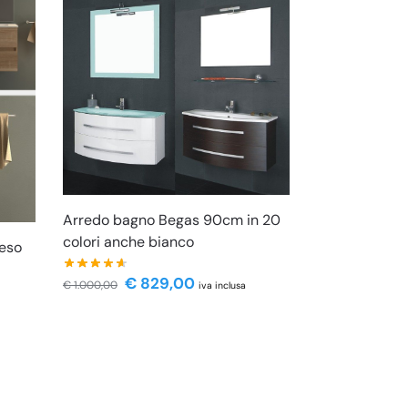
Arredo bagno Begas 90cm in 20
colori anche bianco
eso
€
829,00
€
1.000,00
iva inclusa