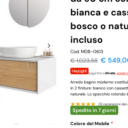
bianca e cas
bosco o natu
incluso
Cod. M0B-0613
€ 549,0
€
1.023,58
paga fino a
24 rate
,
scopri d
Arredo bagno moderno costituit
in 2 finiture: bianco con casse
naturale. Lo specchio rotondo è 
(
6
recensioni dei c
Spedito in 7 giorni
Colore del Mobile
*