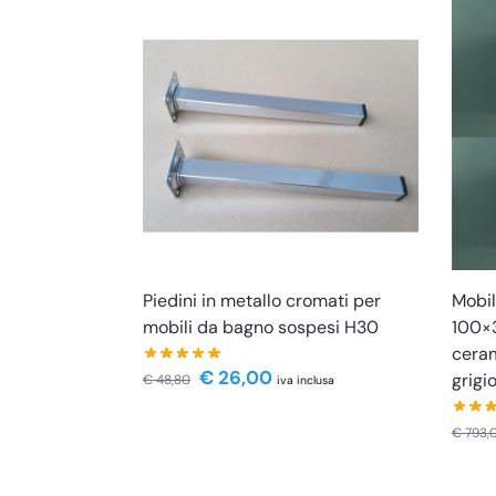
Piedini in metallo cromati per
Mobi
mobili da bagno sospesi H30
100×3
ceram
€
26,00
grigi
€
48,80
iva inclusa
€
793,