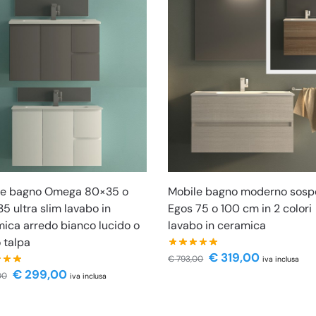
le bagno Omega 80×35 o
Mobile bagno moderno sosp
5 ultra slim lavabo in
Egos 75 o 100 cm in 2 colori
ica arredo bianco lucido o
lavabo in ceramica
o talpa
€
319,00
€
793,00
iva inclusa
€
299,00
00
iva inclusa