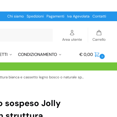
Chi siamo
Spedizioni
Pagamenti
Iva Agevolata
Contatti
Cerca
Area utente
Carrello
ETTI
CONDIZIONAMENTO
€
0,00
0
ianca e cassetto legno bosco o naturale specchio incluso
 sospeso Jolly
 struttura