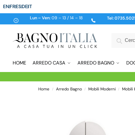
EN
FR
ES
DE
IT
Lun – Ven:
09 – 13 / 14 – 18
Tel:
0735.502
HOME
ARREDO CASA
ARREDO BAGNO
DO
Home
Arredo Bagno
Mobili Moderni
Mobili
/
/
/