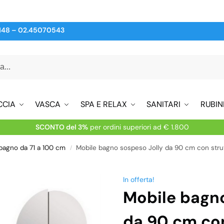
148
–
02.45070543
CCIA
VASCA
SPA E RELAX
SANITARI
RUBIN
SCONTO del 3%
per ordini superiori ad € 1.800
 bagno da 71 a 100 cm
Mobile bagno sospeso Jolly da 90 cm con struttura b
/
In offerta!
Mobile bagno
da 90 cm con