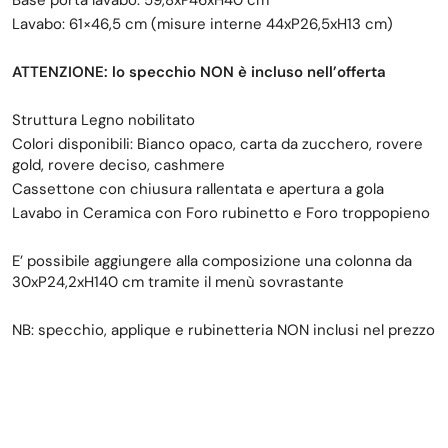
Base porta lavabo: 59,8xP46xH40 cm
Lavabo: 61×46,5 cm (misure interne 44xP26,5xH13 cm)
ATTENZIONE: lo specchio NON è incluso nell’offerta
Struttura Legno nobilitato
Colori disponibili: Bianco opaco, carta da zucchero, rovere
gold, rovere deciso, cashmere
Cassettone con chiusura rallentata e apertura a gola
Lavabo in Ceramica con Foro rubinetto e Foro troppopieno
E’ possibile aggiungere alla composizione una colonna da
30xP24,2xH140 cm tramite il menù sovrastante
NB: specchio, applique e rubinetteria NON inclusi nel prezzo