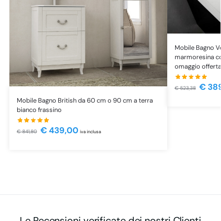
Mobile Bagno V
marmoresina con
omaggio offert
€
38
€
523,38
Mobile Bagno British da 60 cm o 90 cm a terra
bianco frassino
€
439,00
€
841,80
iva inclusa
Le Recensioni verificate dei nostri Clienti