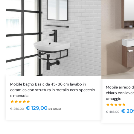
Mobile bagno Basic da 45×36 cm lavabo in
Mobile arredo 
ceramica con struttura in metallo nero specchio
chiaro con lava
e mensola
omaggio
€
129,00
€
250,00
iva inclusa
€
20
€
488,00