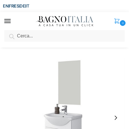
EN
FR
ES
DE
IT
0
Cerca
SCONTO del 3%
per ordini superiori ad € 1.800
Home
Arredo Bagno
Mobili Bagno Economici
Mobile bagno rovereto cm 56 due ante a terra bianco con piedini, lavabo e specchio
/
/
/