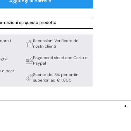
Aggiungi al carrello
formazioni su questo prodotto
opra i
Recensioni Verificate dei
nostri clienti
Pagamenti sicuri con Carta e
egna
Paypal
e e post-
Sconto del 3% per ordini
superiori ad € 1.800
▼