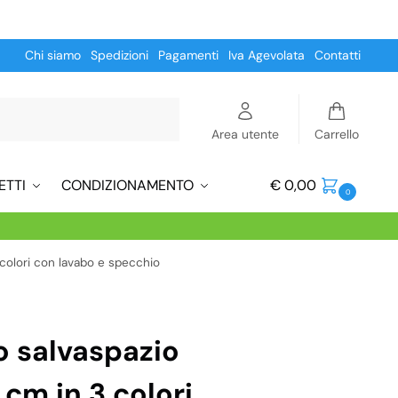
Chi siamo
Spedizioni
Pagamenti
Iva Agevolata
Contatti
Cerca
Area utente
Carrello
ETTI
CONDIZIONAMENTO
€
0,00
0
 colori con lavabo e specchio
 salvaspazio
cm in 3 colori