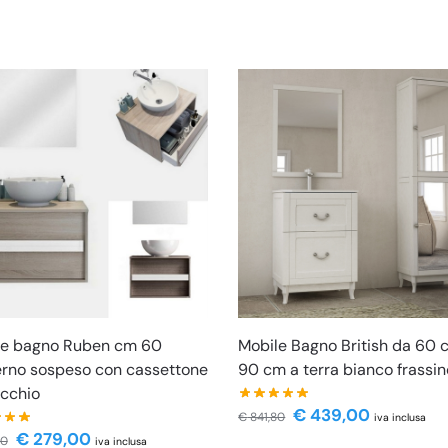
le bagno Ruben cm 60
Mobile Bagno British da 60 
rno sospeso con cassettone
90 cm a terra bianco frassin
cchio
€
439,00
€
841,80
iva inclusa
€
279,00
80
iva inclusa