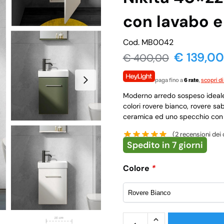
con lavabo e
Cod. MB0042
€ 139,00
€
400,00
paga fino a
6 rate
,
scopri di
Moderno arredo sospeso ideale 
colori rovere bianco, rovere sab
ceramica ed uno specchio con 
(
2
recensioni dei c
Spedito in 7 giorni
Colore
*