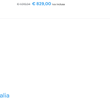
€
829,00
€
1.015,04
iva inclusa
alia