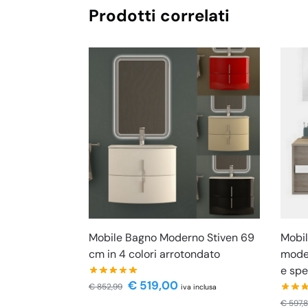
Prodotti correlati
Mobile Bagno Moderno Stiven 69
Mobi
cm in 4 colori arrotondato
mode
e spe
€
519,00
€
852,99
iva inclusa
€
597,