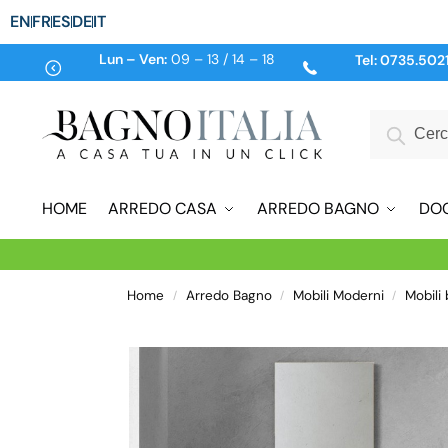
EN
FR
ES
DE
IT
Lun – Ven:
09 – 13 / 14 – 18
Tel:
0735.502
HOME
ARREDO CASA
ARREDO BAGNO
DO
Home
Arredo Bagno
Mobili Moderni
Mobili
/
/
/