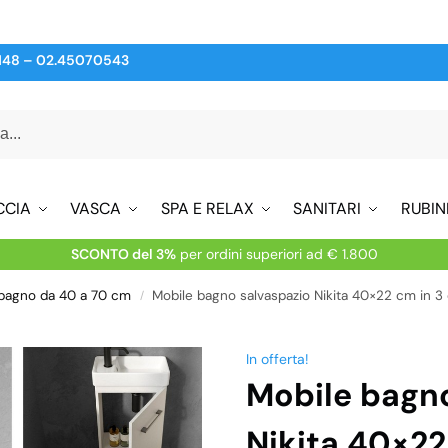
148
–
02.45070543
CCIA
VASCA
SPA E RELAX
SANITARI
RUBIN
SCONTO del 3%
per ordini superiori ad € 1.800
 bagno da 40 a 70 cm
Mobile bagno salvaspazio Nikita 40×22 cm in 3
/
In offerta!
Mobile bagno
Nikita 40×22 