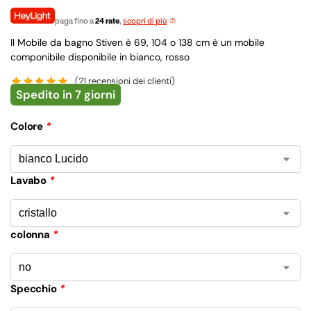
paga fino a
24 rate
,
scopri di più
Il Mobile da bagno Stiven è 69, 104 o 138 cm è un mobile
componibile disponibile in bianco, rosso
(
21
recensioni dei clienti)
Spedito in 7 giorni
Colore
*
Lavabo
*
colonna
*
Specchio
*