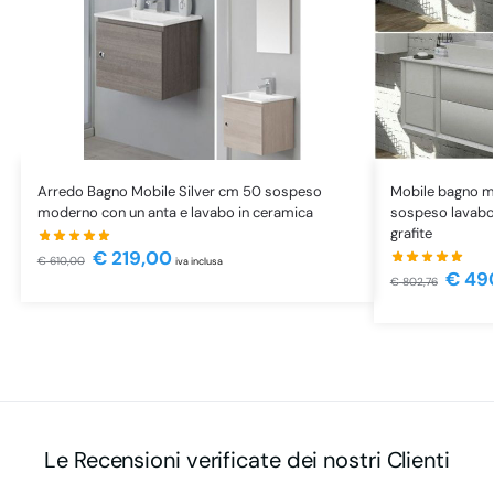
Arredo Bagno Mobile Silver cm 50 sospeso
Mobile bagno m
moderno con un anta e lavabo in ceramica
sospeso lavabo
grafite
€
219,00
€
610,00
iva inclusa
€
49
€
802,76
Le Recensioni verificate dei nostri Clienti