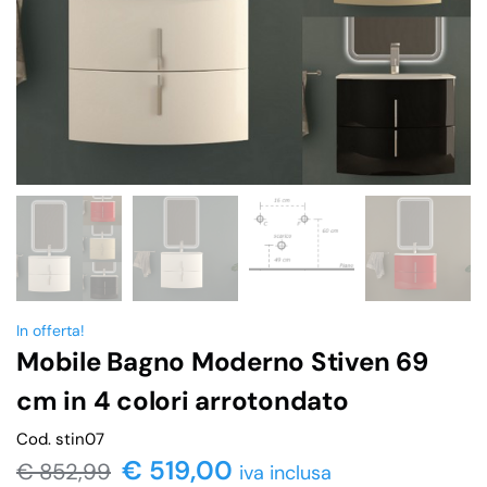
In offerta!
Mobile Bagno Moderno Stiven 69
cm in 4 colori arrotondato
Cod. stin07
€ 519,00
€
852,99
iva inclusa