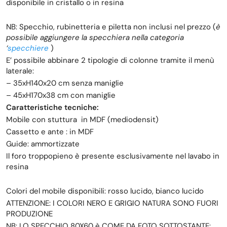
disponibile in cristallo o in resina
NB: Specchio, rubinetteria e piletta non inclusi nel prezzo (
è
possibile aggiungere la specchiera nella categoria
‘
specchiere
)
E’ possibile abbinare 2 tipologie di colonne tramite il menù
laterale:
– 35xH140x20 cm senza maniglie
– 45xH170x38 cm con maniglie
Caratteristiche tecniche:
Mobile con stuttura in MDF (mediodensit)
Cassetto e ante : in MDF
Guide: ammortizzate
Il foro troppopieno è presente esclusivamente nel lavabo in
resina
Colori del mobile disponibili: rosso lucido, bianco lucido
ATTENZIONE: I COLORI NERO E GRIGIO NATURA SONO FUORI
PRODUZIONE
NB: LO SPECCHIO 80X60 è COME DA FOTO SOTTOSTANTE: