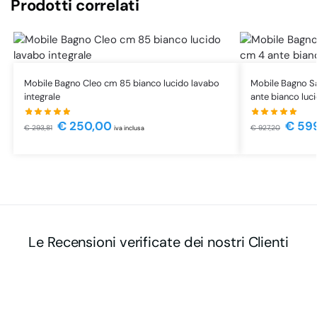
Prodotti correlati
Mobile Bagno Cleo cm 85 bianco lucido lavabo
Mobile Bagno S
integrale
ante bianco luci
€
250,00
€
59
€
293,81
€
927,20
iva inclusa
Le Recensioni verificate dei nostri Clienti