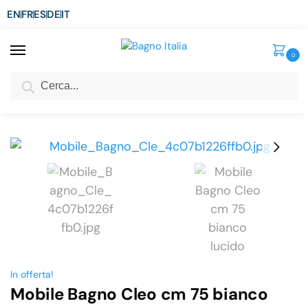
EN
FR
ES
DE
IT
0
Cerca
SCONTO del 3%
per ordini superiori ad € 1.800
Home
Arredo Bagno
Mobili Bagno Economici
Mobile Bagno Cleo cm 75 bianco lucido
/
/
/
In offerta!
Mobile Bagno Cleo cm 75 bianco