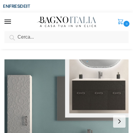
EN
FR
ES
DE
IT
0
Cerca
SCONTO del 3%
per ordini superiori ad € 1.800
Home
Arredo Bagno
Mobili Moderni
Mobili bagno da 71 a 100 cm
/
/
/