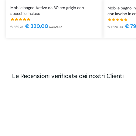
Mobile bagno Active da 80 cm grigio con
Mobile bagno in
specchio incluso
con lavabo in cr
€
320,00
€
79
€
669,78
€
1.220,00
iva inclusa
Le Recensioni verificate dei nostri Clienti