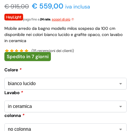
€ 559,00
€
915,00
iva inclusa
paga fino a
24 rate
,
scopri di più
Mobile arredo da bagno modello milos sospeso da 100 cm
disponibile nei colori bianco lucido e grafite opaco, con lavabo
in ceramica
(
15
recensioni dei clienti)
Spedito in 7 giorni
Colore
*
Lavabo
*
colonna
*