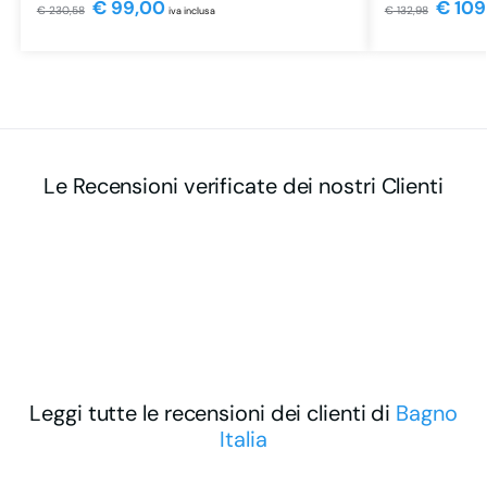
€
99,00
€
109
€
230,58
€
132,98
iva inclusa
Le Recensioni verificate dei nostri Clienti
Leggi tutte le recensioni dei clienti di
Bagno
Italia