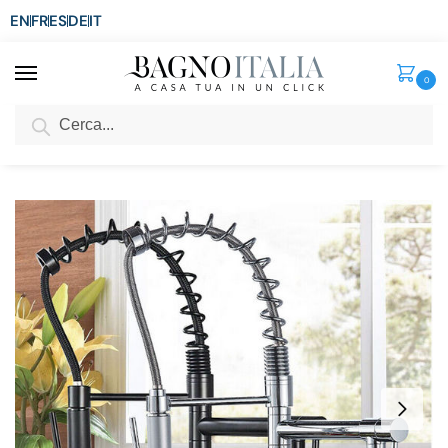
EN
FR
ES
DE
IT
0
Cerca
SCONTO del 3%
per ordini superiori ad € 1.800
Home
Rubinetti Miscelatori
Rubinetti per Cucina
Miscelatore nero o spazzolato per lavandino cucina con doccetta estraibile RB165
/
/
/