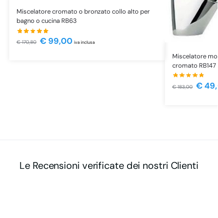
Miscelatore cromato o bronzato collo alto per
bagno o cucina RB63
€
99,00
€
170,80
iva inclusa
Miscelatore mo
cromato RB147
€
49
€
183,00
Le Recensioni verificate dei nostri Clienti