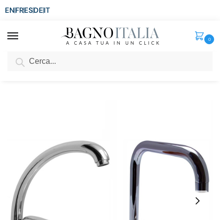
EN
FR
ES
DE
IT
0
Cerca
SCONTO del 3%
per ordini superiori ad € 1.800
Home
Rubinetti Miscelatori
Rubinetti per Cucina
Rubinetto made in Italy per lavello da cucina a collo alto quadro o tondo RB92
/
/
/