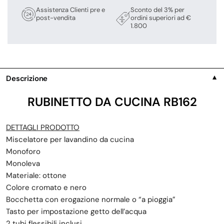
Assistenza Clienti pre e
Sconto del 3% per
post-vendita
ordini superiori ad €
1.800
Descrizione
▼
RUBINETTO DA CUCINA
RB162
DETTAGLI PRODOTTO
Miscelatore per lavandino da cucina
Monoforo
Monoleva
Materiale: ottone
Colore cromato e nero
Bocchetta con erogazione normale o “a pioggia”
Tasto per impostazione getto dell’acqua
2 tubi flessibili inclusi