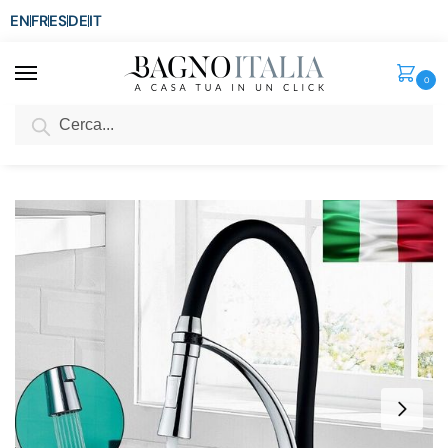
EN
FR
ES
DE
IT
0
Cerca
SCONTO del 3%
per ordini superiori ad € 1.800
Home
Rubinetti Miscelatori
Rubinetti per Cucina
Miscelatore moderno per lavandino da cucina in ottone cromato e nero con getto classico o a pioggia RB162
/
/
/