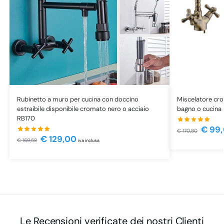
Rubinetto a muro per cucina con doccino
Miscelatore cro
estraibile disponibile cromato nero o acciaio
bagno o cucina
RB170
€
99,
€
170,80
€
129,00
€
169,58
iva inclusa
Le Recensioni verificate dei nostri Clienti