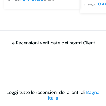
€
9.760,00
iva inclusa
€
4.
€
7.808,00
Le Recensioni verificate dei nostri Clienti
Leggi tutte le recensioni dei clienti di
Bagno
Italia