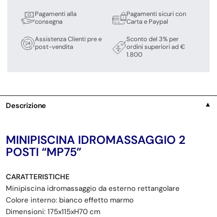
Pagamenti alla
Pagamenti sicuri con
consegna
Carta e Paypal
Assistenza Clienti pre e
Sconto del 3% per
post-vendita
ordini superiori ad €
1.800
Descrizione
▼
MINIPISCINA IDROMASSAGGIO 2
POSTI “MP75”
CARATTERISTICHE
Minipiscina idromassaggio da esterno rettangolare
Colore interno: bianco effetto marmo
Dimensioni: 175x115xH70 cm