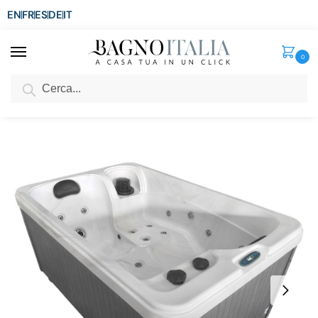
EN
FR
ES
DE
IT
0
Cerca
SCONTO del 3%
per ordini superiori ad € 1.800
Home
Spa e Relax
Minipiscine Idromassaggio da esterno
Minipiscina idromassaggio 175×115 cm con 21 getti cromoterapia ozonoterapia MP75
/
/
/