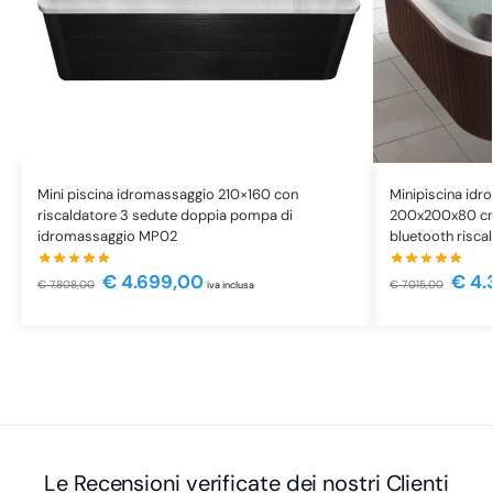
Mini piscina idromassaggio 210×160 con
Minipiscina id
riscaldatore 3 sedute doppia pompa di
200x200x80 cm
idromassaggio MP02
bluetooth risca
€
4.699,00
€
4.
€
7.808,00
€
7.015,00
iva inclusa
Le Recensioni verificate dei nostri Clienti