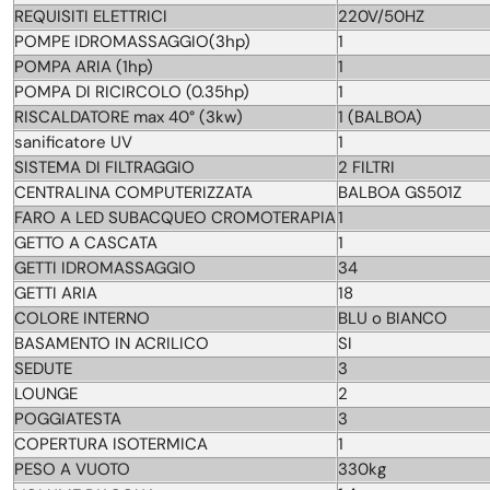
REQUISITI ELETTRICI
220V/50HZ
POMPE IDROMASSAGGIO(3hp)
1
POMPA ARIA (1hp)
1
POMPA DI RICIRCOLO (0.35hp)
1
RISCALDATORE max 40° (3kw)
1 (BALBOA)
sanificatore UV
1
SISTEMA DI FILTRAGGIO
2 FILTRI
CENTRALINA COMPUTERIZZATA
BALBOA GS501Z
FARO A LED SUBACQUEO CROMOTERAPIA
1
GETTO A CASCATA
1
GETTI IDROMASSAGGIO
34
GETTI ARIA
18
COLORE INTERNO
BLU o BIANCO
BASAMENTO IN ACRILICO
SI
SEDUTE
3
LOUNGE
2
POGGIATESTA
3
COPERTURA ISOTERMICA
1
PESO A VUOTO
330kg