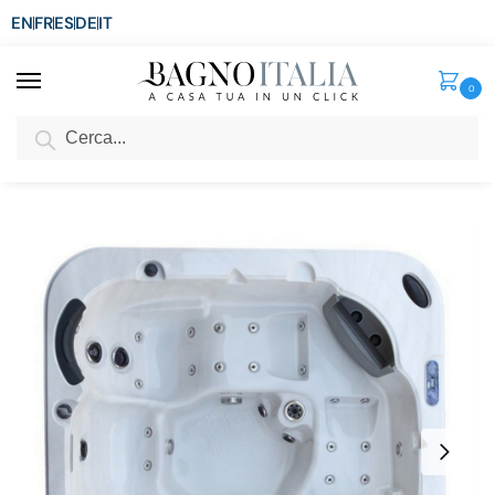
EN
FR
ES
DE
IT
0
Cerca
SCONTO del 3%
per ordini superiori ad € 1.800
Home
Spa e Relax
Minipiscine Idromassaggio da esterno
Mini piscina Idromassaggio ad acqua e aria 215×215 bianca o blu con 52 getti, riscaldatore e led MP03
/
/
/