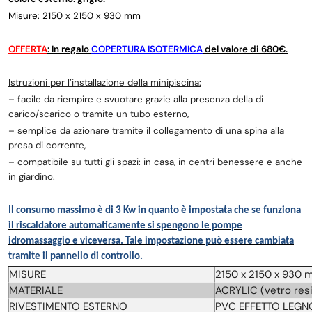
Misure: 2150 x 2150 x 930 mm
OFFERTA
: In regalo
COPERTURA ISOTERMICA
del valore di 680€.
Istruzioni per l’installazione della minipiscina:
– facile da riempire e svuotare grazie alla presenza della di
carico/scarico o tramite un tubo esterno,
– semplice da azionare tramite il collegamento di una spina alla
presa di corrente,
– compatibile su tutti gli spazi: in casa, in centri benessere e anche
in giardino.
Il consumo massimo è di 3 Kw in quanto è impostata che se funziona
il riscaldatore automaticamente si spengono le pompe
idromassaggio e viceversa. Tale impostazione può essere cambiata
tramite il pannello di controllo.
MISURE
2150 x 2150 x 930 
MATERIALE
ACRYLIC (vetro resi
RIVESTIMENTO ESTERNO
PVC EFFETTO LEGN