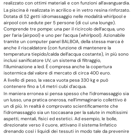
realizzato con ottimi materiali e con funzioni all’avanguardia.
La piscina è realizzata in acrilico e in vetro resina rinforzato.
Dotata di 52 getti idromassaggio nelle modalità whirlpool e
airpool con sedute per 5 persone (di cui una lounge).
Comprende tre pompe: una per il ricircolo dell’acqua, uno
per l’aria (airpool) e uno per l’acqua (whirlpool). Azionabile
tramite un computer panel BALBOA, della stessa marca è
anche il riscaldatore (con funzione di mantenere la
temperatura tiepido/calda dell’acqua costante), in più sono
inclusi sanificatore UV, un sistema di filtraggio,
l’illuminazione a led. È compresa anche la copertura
isotermica dal valore di mercato di circa 400 euro.
A livello di peso, la vasca vuota pesa 330 kg e può
contenere fino a 1,4 metri cubi d’acqua.
In maniera erronea si pensa spesso che l’idromassaggio sia
un lusso, una pratica onerosa, nell’immaginario collettivo è
un di più. In realtà è comprovato scientificamente che
l’idromassaggio sia un toccasana per la salute in moltissimi
aspetti, mentali, fisici ed estetici. Ad esempio, le bolle,
direzionate verso il cuore, attivano il sistema linfatico
drenando così i liquidi dei tessuti in modo tale da prevenire