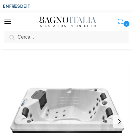
EN
FR
ES
DE
IT
0
Cerca
SCONTO del 3%
per ordini superiori ad € 1.800
Home
Spa e Relax
Minipiscine Idromassaggio da esterno
Mini piscina idromassaggio 210×160 con riscaldatore 3 sedute doppia pompa di idromassaggio MP02
/
/
/