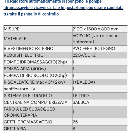
il riscaldatore automaticamente si spengono le pompe
idromassaggio e viceversa. Tale impostazione può essere cambiata
tramite il pannello di controllo
MISURE
2100 x 1600 x 800 mm
ACRYLIC (vetro resina
MATERIALE
rinforzata)
RIVESTIMENTO ESTERNO
PVC EFFETTO LEGNO
REQUISITI ELETTRICI
220V/50HZ
POMPE IDROMASSAGGIO(2hp)
1
POMPA ARIA (400w)
1
POMPA DI RICIRCOLO (0.20hp)
1
RISCALDATORE max 40° (2kw)
1 (BALBOA)
sanificatore UV
1
SISTEMA DI FILTRAGGIO
1 FILTRO
CENTRALINA COMPUTERIZZATA
BALBOA
FARO A LED SUBACQUEO
1
CROMOTERAPIA
GETTI IDROMASSAGGIO
25
GETTI ARIA
8