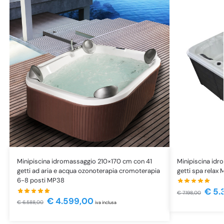
Minipiscina id
Minipiscina idromassaggio 210×170 cm con 41
getti spa relax
getti ad aria e acqua ozonoterapia cromoterapia
6-8 posti MP38
€
5.
€
7.198,00
€
4.599,00
€
6.588,00
iva inclusa