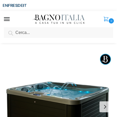
EN
FR
ES
DE
IT
0
Cerca
SCONTO del 3%
per ordini superiori ad € 1.800
Home
Spa e Relax
Minipiscine Idromassaggio da esterno
Minipiscina idromassaggio 200×165 cm 4 posti 44 getti con cascata cromoterapia e bluetooth MP54
/
/
/