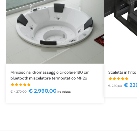
Minipiscina idromassaggio circolare 180 cm
Scaletta in fint
bluetooth miscelatore termostatico MP26
€
22
€
280,60
€
2.990,00
€
4.270,00
iva inclusa