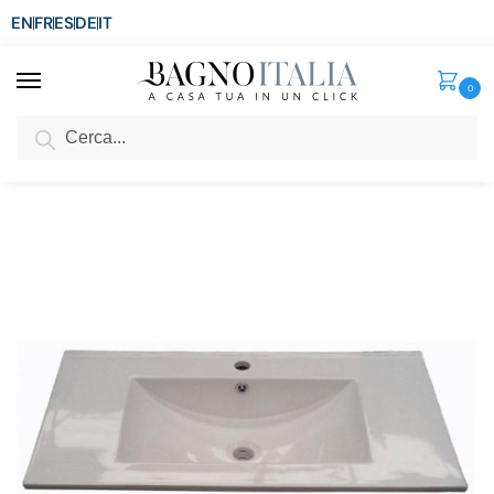
EN
FR
ES
DE
IT
0
Cerca
SCONTO del 3%
per ordini superiori ad € 1.800
Home
Sanitari
Lavabi da appoggio
Lavabo per mobile Cosmo 81×46 cm in ceramica
/
/
/