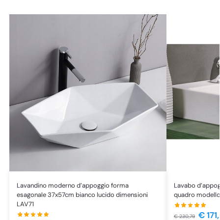
Lavandino moderno d’appoggio forma
Lavabo d’appog
esagonale 37x57cm bianco lucido dimensioni
quadro modell
LAV71
€
171
€
230,79