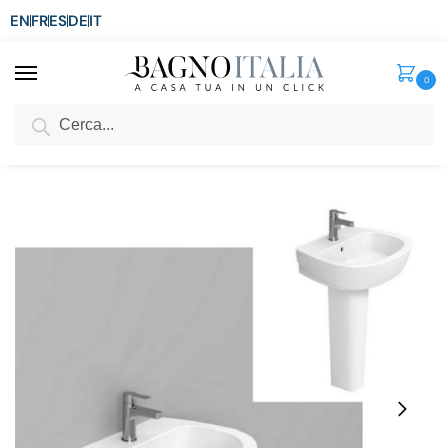
EN
FR
ES
DE
IT
0
Cerca
SCONTO del 3%
per ordini superiori ad € 1.800
Home
Sanitari
Lavabi da appoggio
Lavabo da 55 o 60 cm in ceramica Dolomite sospeso o con colonna
/
/
/