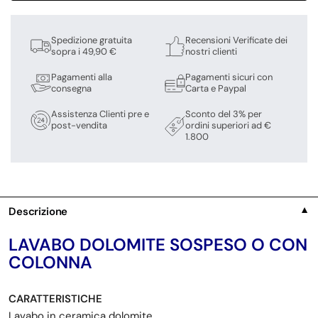
Spedizione gratuita
Recensioni Verificate dei
sopra i 49,90 €
nostri clienti
Pagamenti alla
Pagamenti sicuri con
consegna
Carta e Paypal
Assistenza Clienti pre e
Sconto del 3% per
post-vendita
ordini superiori ad €
1.800
Descrizione
▼
LAVABO DOLOMITE SOSPESO O CON
COLONNA
CARATTERISTICHE
Lavabo in ceramica dolomite