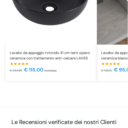
Lavabo da appoggio rotondo 41 cm nero opaco
Lavabo da appo
ceramica con trattamento anti-calcare LAV65
ceramica bianc
€
115,00
€
95,
€
254,98
€
128,10
iva inclusa
Le Recensioni verificate dei nostri Clienti