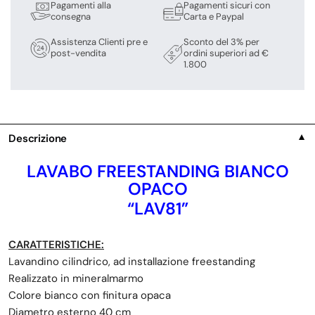
Pagamenti alla
Pagamenti sicuri con
consegna
Carta e Paypal
Assistenza Clienti pre e
Sconto del 3% per
post-vendita
ordini superiori ad €
1.800
Descrizione
▼
LAVABO FREESTANDING BIANCO
OPACO
“LAV81”
CARATTERISTICHE:
Lavandino cilindrico, ad installazione freestanding
Realizzato in mineralmarmo
Colore bianco con finitura opaca
Diametro esterno 40 cm