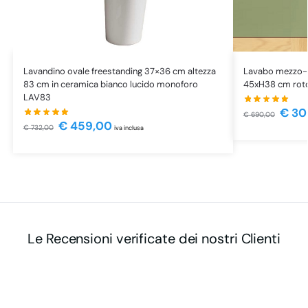
Lavandino ovale freestanding 37×36 cm altezza
Lavabo mezzo-f
83 cm in ceramica bianco lucido monoforo
45xH38 cm roto
LAV83
€
30
€
690,00
€
459,00
€
732,00
iva inclusa
Le Recensioni verificate dei nostri Clienti