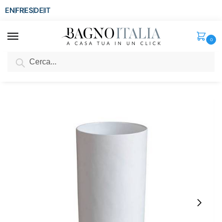
EN
FR
ES
DE
IT
0
Cerca
SCONTO del 3%
per ordini superiori ad € 1.800
Home
Sanitari
Lavabo Freestanding
Lavabo freestanding in mineralmarmo rotondo 40xH90 cm bianco opaco LAV81
/
/
/