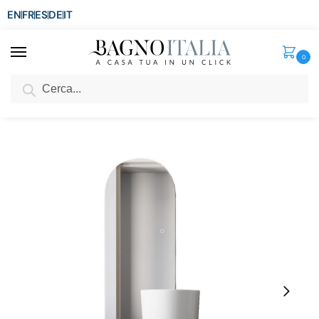
EN
FR
ES
DE
IT
0
Cerca
SCONTO del 3%
per ordini superiori ad € 1.800
Home
Sanitari
Lavabo Freestanding
Lavabo freestanding in ceramica 40x36xH86 cm rotondo colore bianco lucido LAV103
/
/
/