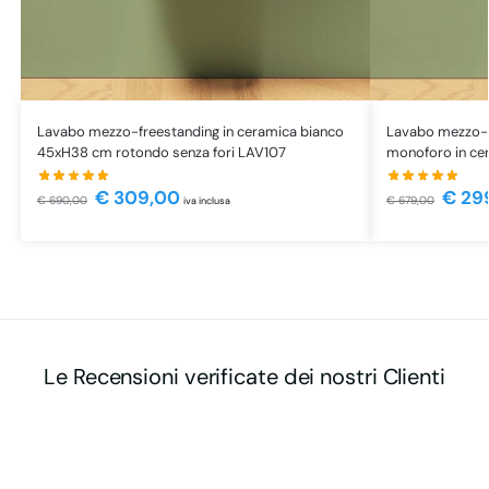
Lavabo mezzo-freestanding in ceramica bianco
Lavabo mezzo-
45xH38 cm rotondo senza fori LAV107
monoforo in ce
€
309,00
€
29
€
690,00
€
679,00
iva inclusa
Le Recensioni verificate dei nostri Clienti