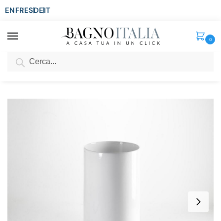
EN
FR
ES
DE
IT
0
Cerca
SCONTO del 3%
per ordini superiori ad € 1.800
Home
Sanitari
Lavabo Freestanding
Lavabo freestanding in ceramica 40xH85 cm bianco lucido LAV95
/
/
/