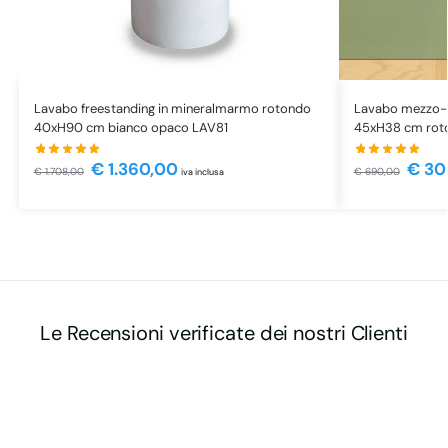
Lavabo freestanding in mineralmarmo rotondo
Lavabo mezzo-f
40xH90 cm bianco opaco LAV81
45xH38 cm roto
€
1.360,00
€
30
€
1.708,00
€
690,00
iva inclusa
Le Recensioni verificate dei nostri Clienti