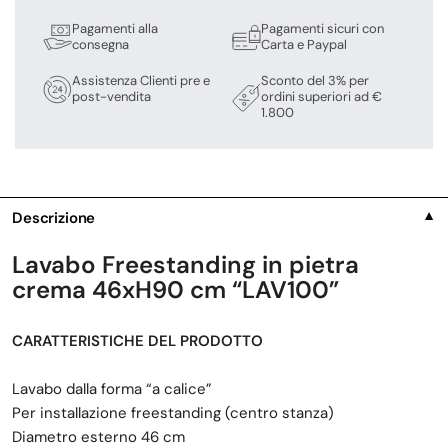
Pagamenti alla
Pagamenti sicuri con
consegna
Carta e Paypal
Assistenza Clienti pre e
Sconto del 3% per
post-vendita
ordini superiori ad €
1.800
Descrizione
▼
Lavabo Freestanding in pietra
crema 46xH90 cm
“LAV100”
CARATTERISTICHE DEL PRODOTTO
Lavabo dalla forma “a calice”
Per installazione freestanding (centro stanza)
Diametro esterno 46 cm