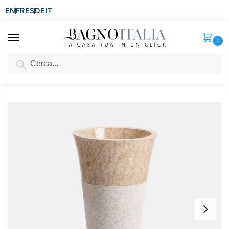
EN
FR
ES
DE
IT
0
Cerca
SCONTO del 3%
per ordini superiori ad € 1.800
Home
Sanitari
Lavabo Freestanding
Lavabo freestanding 46xH90 cm in pietra crema finitura bocciardata satinata LAV100
/
/
/