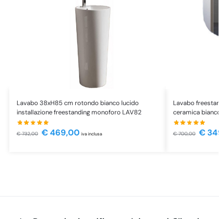
Lavabo 38xH85 cm rotondo bianco lucido
Lavabo freesta
installazione freestanding monoforo LAV82
ceramica bianc
€
469,00
€
34
€
732,00
€
700,00
iva inclusa