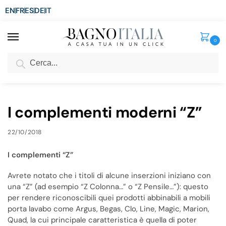
EN
FR
ES
DE
IT
0
Cerca
SCONTO del 3%
per ordini superiori ad € 1.800
Home
Blog
I complementi moderni “Z”
/
/
I complementi moderni “Z”
22/10/2018
I complementi “Z”
Avrete notato che i titoli di alcune inserzioni iniziano con
una “Z” (ad esempio “Z Colonna…” o “Z Pensile…”): questo
per rendere riconoscibili quei prodotti abbinabili a mobili
porta lavabo come Argus, Begas, Clo, Line, Magic, Marion,
Quad, la cui principale caratteristica è quella di poter