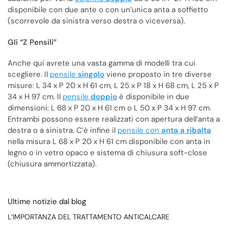
disponibile con due ante o con un’unica anta a soffietto
(scorrevole da sinistra verso destra o viceversa).
Gli “Z Pensili”
Anche qui avrete una vasta gamma di modelli tra cui
scegliere. Il
pensile
singolo
viene proposto in tre diverse
misure: L 34 x P 20 x H 61 cm, L 25 x P 18 x H 68 cm, L 25 x P
34 x H 97 cm. Il
pensile
doppio
è disponibile in due
dimensioni: L 68 x P 20 x H 61 cm o L 50 x P 34 x H 97 cm.
Entrambi possono essere realizzati con apertura dell’anta a
destra o a sinistra. C’è infine il
pensile con
anta a ribalta
nella misura L 68 x P 20 x H 61 cm disponibile con anta in
legno o in vetro opaco e sistema di chiusura soft-close
(chiusura ammortizzata).
Ultime notizie dal blog
L’IMPORTANZA DEL TRATTAMENTO ANTICALCARE