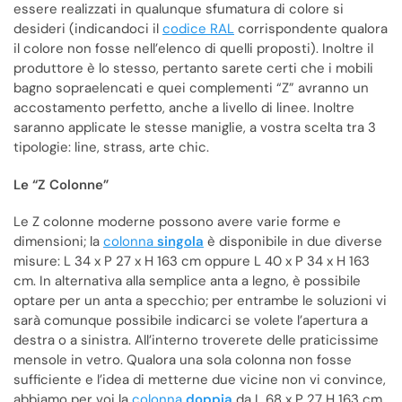
essere realizzati in qualunque sfumatura di colore si
desideri (indicandoci il
codice RAL
corrispondente qualora
il colore non fosse nell’elenco di quelli proposti). Inoltre il
produttore è lo stesso, pertanto sarete certi che i mobili
bagno sopraelencati e quei complementi “Z” avranno un
accostamento perfetto, anche a livello di linee. Inoltre
saranno applicate le stesse maniglie, a vostra scelta tra 3
tipologie: line, strass, arte chic.
Le “Z Colonne”
Le Z colonne moderne possono avere varie forme e
dimensioni; la
colonna
singola
è disponibile in due diverse
misure: L 34 x P 27 x H 163 cm oppure L 40 x P 34 x H 163
cm. In alternativa alla semplice anta a legno, è possibile
optare per un anta a specchio; per entrambe le soluzioni vi
sarà comunque possibile indicarci se volete l’apertura a
destra o a sinistra. All’interno troverete delle praticissime
mensole in vetro. Qualora una sola colonna non fosse
sufficiente e l’idea di metterne due vicine non vi convince,
abbiamo per voi la
colonna
doppia
da L 68 x P 27 H 163 cm