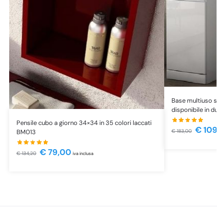
Base multiuso s
disponibile in 
Pensile cubo a giorno 34×34 in 35 colori laccati
€
109
BM013
€
183,00
€
79,00
€
134,20
iva inclusa