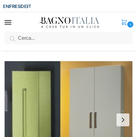
EN
FR
ES
DE
IT
0
Cerca
SCONTO del 3%
per ordini superiori ad € 1.800
Home
Arredo Bagno
Complementi Moderni
Z Colonna doppia 68x163x27 disp. in 23 colori per mob. CLO BM008
/
/
/