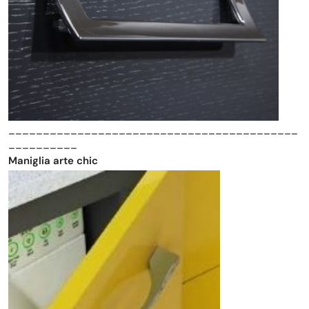
__________________________________________
__________
Maniglia arte chic