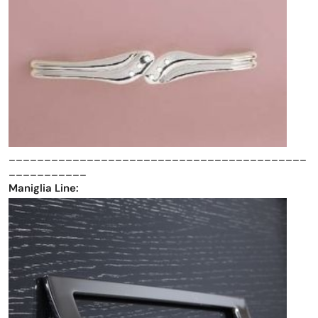
__________________________________________
___________
Maniglia Line: