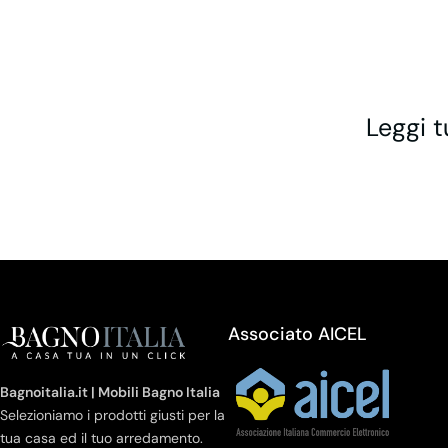
Leggi t
Associato AICEL
Bagnoitalia.it | Mobili Bagno Italia
Selezioniamo i prodotti giusti per la
tua casa ed il tuo arredamento.