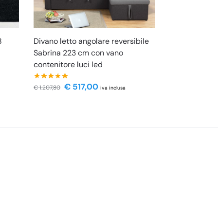
8
Divano letto angolare reversibile
Sabrina 223 cm con vano
contenitore luci led
€
517,00
€
1.207,80
iva inclusa