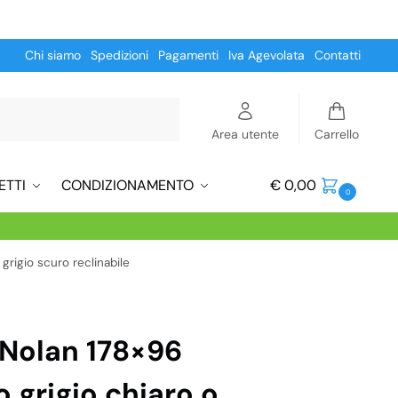
Chi siamo
Spedizioni
Pagamenti
Iva Agevolata
Contatti
Cerca
Area utente
Carrello
ETTI
CONDIZIONAMENTO
€
0,00
0
grigio scuro reclinabile
 Nolan 178×96
 grigio chiaro o