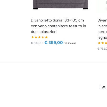
Divano letto Sonia 183×105 cm
Divan
con vano contenitore tessuto in
in ec
due colorazioni
nero 
legno
€
359,00
€
610,00
iva inclusa
€
732,
Le