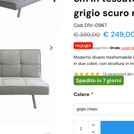
grigio scuro 
Cod. D1V-0967
€ 249,0
€
359,00
paga fino a
12 rate
,
scopri d
Moderno divano trasformabile in
in due colori, con struttura in m
(
4
recensioni dei c
Spedito in 7 giorni
Colore
*