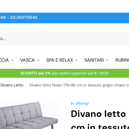
148
–
02.45070543
CCIA
VASCA
SPA E RELAX
SANITARI
RUBIN
SCONTO del 3%
per ordini superiori ad € 1.800
Divano Letto
Divano letto Nolan 178×96 cm in tessuto grigio chiaro o 
/
In offerta!
Divano letto
cm in tessuto