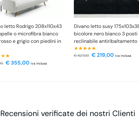
Divano letto susy 175x103x3
o letto Rodrigo 208x110x43
bicolore nero bianco 3 posti
opelle o microfibra bianco
reclinabile antiribaltamento
rosso e grigio con piedini in
€
219,00
€
427,00
iva inclusa
€
355,00
00
iva inclusa
 Recensioni verificate dei nostri Clienti