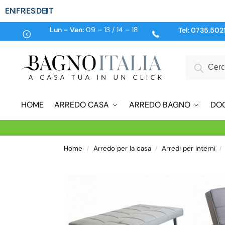
EN
FR
ES
DE
IT
Lun – Ven:
09 – 13 / 14 – 18
Tel:
0735.502
HOME
ARREDO CASA
ARREDO BAGNO
DO
Home
Arredo per la casa
Arredi per interni
/
/
/