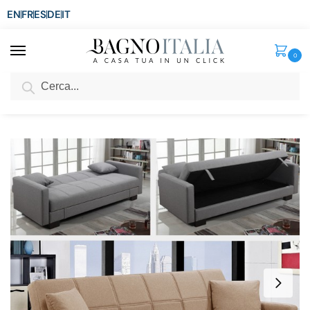
EN
FR
ES
DE
IT
0
Cerca
SCONTO del 3%
per ordini superiori ad € 1.800
Home
Arredo per la casa
Arredi per interni
Divano Letto
Divano letto Lucrezia con contenitore microfibra grigio o beige misure 198×105 cm
/
/
/
/