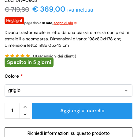
Cod. D1V-0908
€ 369,00
€
719,80
iva inclusa
paga fino a
18 rate
,
scopri di più
Divano trasformabile in letto da una piazza e mezza con piedini
estraibili a scomparsa. Dimensioni divano: 198x80xH78 cm;
Dimensioni letto: 198x105x43 cm
(
11
recensioni dei clienti)
Spedito in 5 giorni
Colore
*
Aggiungi al carrello
Richiedi informazioni su questo prodotto