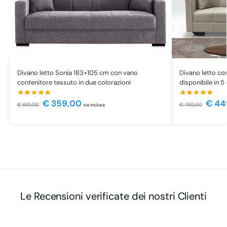
Divano letto Sonia 183×105 cm con vano
Divano letto co
contenitore tessuto in due colorazioni
disponibile in 5
€
359,00
€
44
€
610,00
€
750,00
iva inclusa
Le Recensioni verificate dei nostri Clienti