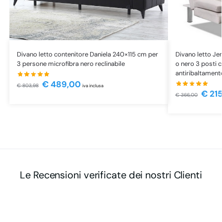
Divano letto contenitore Daniela 240×115 cm per
Divano letto Je
3 persone microfibra nero reclinabile
o nero 3 posti c
antiribaltament
€
489,00
€
803,98
iva inclusa
€
21
€
366,00
Le Recensioni verificate dei nostri Clienti