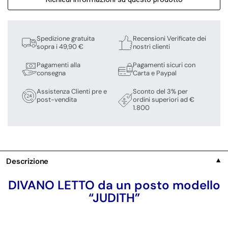
Spedizione gratuita
Recensioni Verificate dei
sopra i 49,90 €
nostri clienti
Pagamenti alla
Pagamenti sicuri con
consegna
Carta e Paypal
Assistenza Clienti pre e
Sconto del 3% per
post-vendita
ordini superiori ad €
1.800
Descrizione
▼
DIVANO LETTO da un posto modello
“JUDITH”