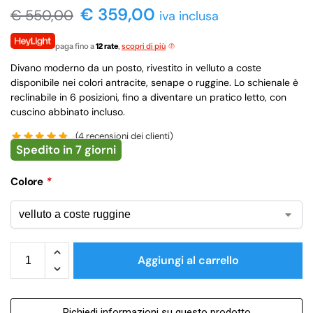
€ 359,00
€
550,00
iva inclusa
paga fino a
12 rate
,
scopri di più
Divano moderno da un posto, rivestito in velluto a coste
disponibile nei colori antracite, senape o ruggine. Lo schienale è
reclinabile in 6 posizioni, fino a diventare un pratico letto, con
cuscino abbinato incluso.
(
4
recensioni dei clienti)
Spedito in 7 giorni
Colore
*
Aggiungi al carrello
Richiedi informazioni su questo prodotto