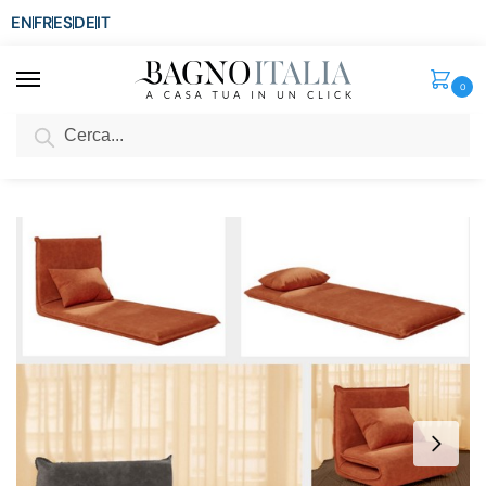
EN
FR
ES
DE
IT
0
Cerca
SCONTO del 3%
per ordini superiori ad € 1.800
Home
Arredo per la casa
Arredi per interni
Divano Letto
Divano letto Judith 78×192 cm velluto a coste in 3 colori con schienale reclinabile e senza piedini
/
/
/
/