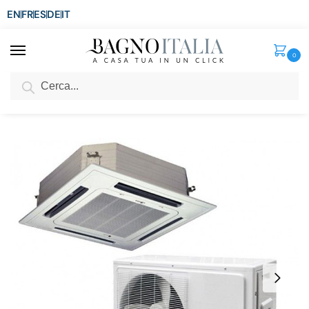
EN
FR
ES
DE
IT
0
Cerca
SCONTO del 3%
per ordini superiori ad € 1.800
Home
Condizionamento
Condizionatori
Condizionatore da incasso a soffitto monofase o trifase on-off inverter da 9000 a 60000 BTU
/
/
/