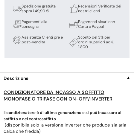
Spedizione gratuita
Recensioni Verificate dei
sopra i 49,90 €
nostri clienti
Pagamenti alla
Pagamenti sicuri con
consegna
Carta e Paypal
Assistenza Clienti pre e
Sconto del 3% per
post-vendita
ordini superiori ad €
1.800
Descrizione
▼
CONDIZIONATORE DA INCASSO A SOFFITTO
MONOFASE O TRIFASE CON ON-OFF/INVERTER
Il condizionatore è di ultima generazione e si può incassare al
soffitto o nel controsoffitto
(disponibile solo la versione Inverter che produce sia aria
calda che fredda)