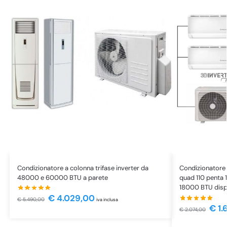
Condizionatore a colonna trifase inverter da
Condizionatore 
48000 e 60000 BTU a parete
quad 110 penta 
18000 BTU dispo
€
4.029,00
€
5.490,00
iva inclusa
€
1.
€
2.074,00