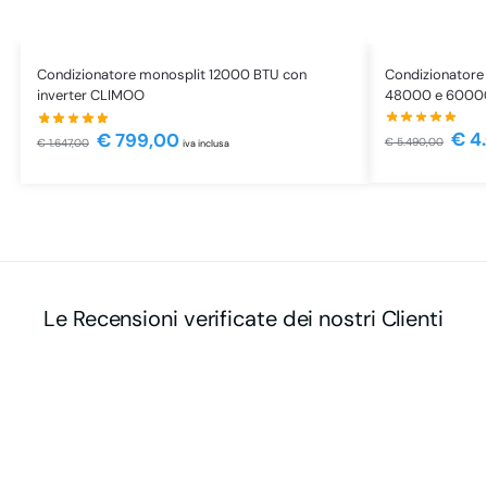
Condizionatore a
Condizionatore monosplit 12000 BTU con
48000 e 60000
inverter CLIMOO
€
4.
€
799,00
€
5.490,00
€
1.647,00
iva inclusa
Le Recensioni verificate dei nostri Clienti