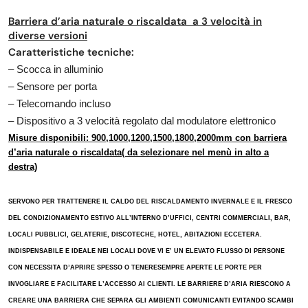
Barriera d’aria naturale o riscaldata a 3 velocità in
diverse versioni
Caratteristiche tecniche:
– Scocca in alluminio
– Sensore per porta
– Telecomando incluso
– Dispositivo a 3 velocità regolato dal modulatore elettronico
Misure disponibili: 900,1000,1200,1500,1800,2000mm con barriera
d’aria naturale o riscaldata( da selezionare nel menù in alto a
destra)
SERVONO PER TRATTENERE IL CALDO DEL RISCALDAMENTO INVERNALE E IL FRESCO
DEL CONDIZIONAMENTO ESTIVO ALL’INTERNO D’UFFICI, CENTRI COMMERCIALI, BAR,
LOCALI PUBBLICI, GELATERIE, DISCOTECHE, HOTEL, ABITAZIONI ECCETERA.
INDISPENSABILE E IDEALE NEI LOCALI DOVE VI E’ UN ELEVATO FLUSSO DI PERSONE
CON NECESSITA D’APRIRE SPESSO O TENERESEMPRE APERTE LE PORTE PER
INVOGLIARE E FACILITARE L’ACCESSO AI CLIENTI. LE BARRIERE D’ARIA RIESCONO A
CREARE UNA BARRIERA CHE SEPARA GLI AMBIENTI COMUNICANTI EVITANDO SCAMBI