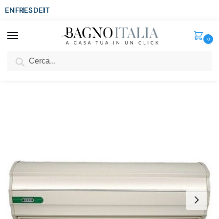
EN
FR
ES
DE
IT
0
Cerca
SCONTO del 3%
per ordini superiori ad € 1.800
Home
Condizionamento
Condizionatori
Barriera d’aria naturale o riscaldata a 3 velocità con telecomando disponibile in diverse versioni
/
/
/