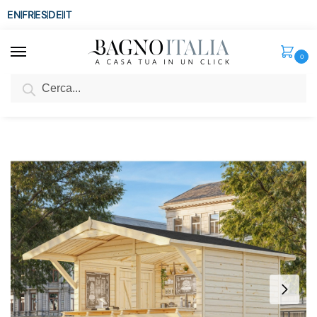
EN
FR
ES
DE
IT
0
Cerca
SCONTO del 3%
per ordini superiori ad € 1.800
Home
Arredo per la casa
Casette in legno
Chiosco in legno di abete 273×190 cm con porta e 2 ante a ribalta CS074
/
/
/