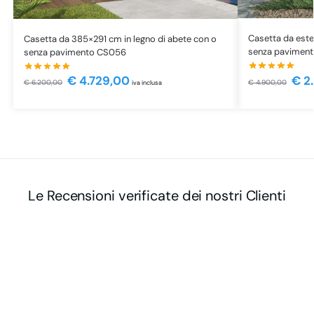
Casetta da est
Casetta da 385×291 cm in legno di abete con o
senza pavimen
senza pavimento CS056
€
2
€
4.729,00
€
4.900,00
€
6.200,00
iva inclusa
Le Recensioni verificate dei nostri Clienti