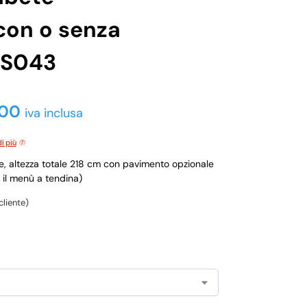
con o senza
CS043
,00
iva inclusa
i più
e, altezza totale 218 cm con pavimento opzionale
 il menù a tendina)
cliente)