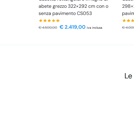
abete grezzo 322×292 cm con o
298×
senza pavimento CS053
pavi
€
2.419,00
€
4.500,00
€
4.00
iva inclusa
Le