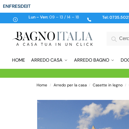
EN
FR
ES
DE
IT
Lun – Ven:
09 – 13 / 14 – 18
Tel:
0735.502
HOME
ARREDO CASA
ARREDO BAGNO
DO
Home
Arredo per la casa
Casette in legno
/
/
/