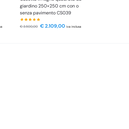
giardino 250×250 cm con o
senza pavimento CS039
€
2.109,00
€
3.500,00
sa
iva inclusa