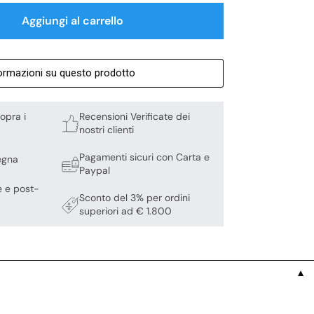
Aggiungi al carrello
formazioni su questo prodotto
opra i
Recensioni Verificate dei
nostri clienti
Pagamenti sicuri con Carta e
egna
Paypal
e e post-
Sconto del 3% per ordini
superiori ad € 1.800
▼