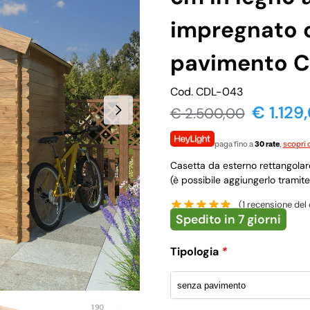
impregnato 
pavimento 
Cod. CDL-043
€ 1.129
€
2.500,00
paga fino a
30 rate
,
scopri d
Casetta da esterno rettangolar
(è possibile aggiungerlo tramite
(
1
recensione del 
Spedito in 7 giorni
Tipologia
*