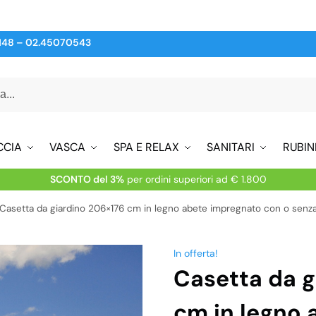
148
–
02.45070543
CCIA
VASCA
SPA E RELAX
SANITARI
RUBIN
SCONTO del 3%
per ordini superiori ad € 1.800
Casetta da giardino 206×176 cm in legno abete impregnato con o sen
In offerta!
Casetta da g
cm in legno 