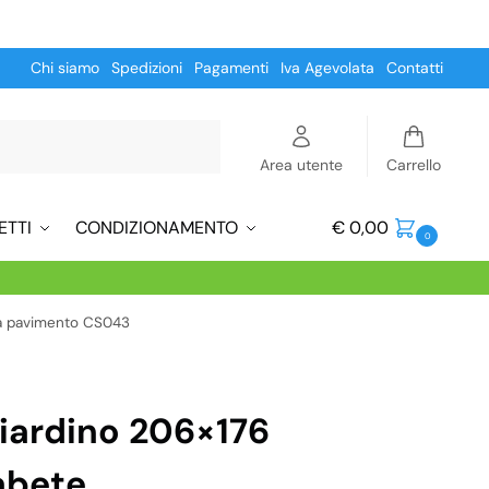
Chi siamo
Spedizioni
Pagamenti
Iva Agevolata
Contatti
Cerca
Area utente
Carrello
ETTI
CONDIZIONAMENTO
€
0,00
0
za pavimento CS043
iardino 206×176
abete