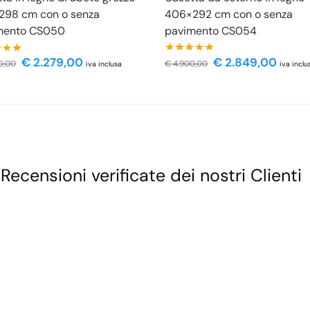
406×292 cm con o senza
298 cm con o senza
pavimento CS054
mento CS050
€
2.849,00
€
2.279,00
€
4.900,00
0,00
iva inclu
iva inclusa
 Recensioni verificate dei nostri Clienti