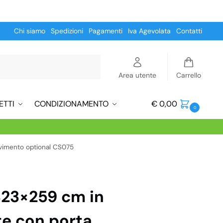
Chi siamo
Spedizioni
Pagamenti
Iva Agevolata
Contatti
Cerca
Area utente
Carrello
ETTI
CONDIZIONAMENTO
€
0,00
0
avimento optional CS075
323×259 cm in
te con porta,