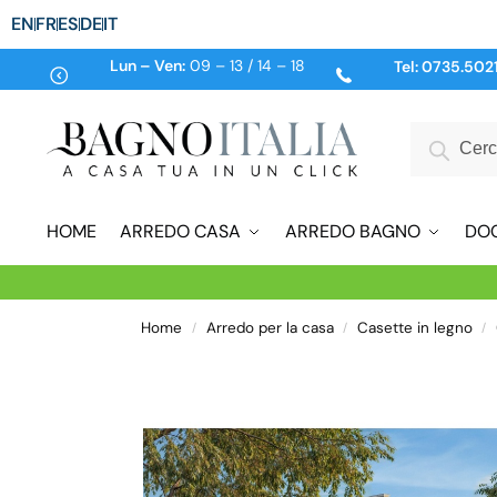
EN
FR
ES
DE
IT
Lun – Ven:
09 – 13 / 14 – 18
Tel:
0735.502
HOME
ARREDO CASA
ARREDO BAGNO
DO
Home
Arredo per la casa
Casette in legno
/
/
/