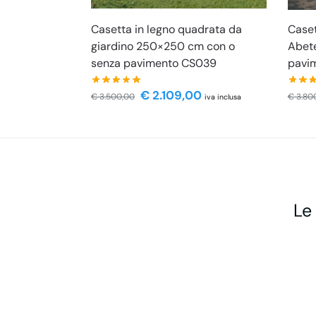
Casetta in legno quadrata da
Caset
giardino 250×250 cm con o
Abete
senza pavimento CS039
pavi
€
2.109,00
€
3.500,00
€
3.80
iva inclusa
Le