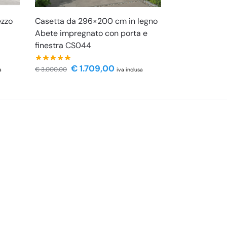
ezzo
Casetta da 296×200 cm in legno
Abete impregnato con porta e
finestra CS044
€
1.709,00
€
3.000,00
a
iva inclusa