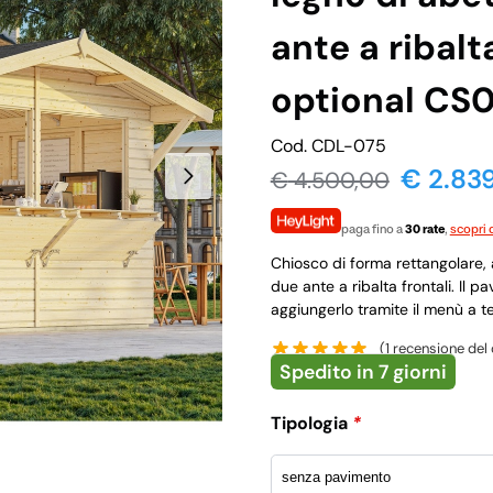
ante a ribal
optional CS
Cod. CDL-075
€ 2.83
€
4.500,00
paga fino a
30 rate
,
scopri d
Chiosco di forma rettangolare, 
due ante a ribalta frontali. Il 
aggiungerlo tramite il menù a t
(
1
recensione del 
Spedito in 7 giorni
Tipologia
*