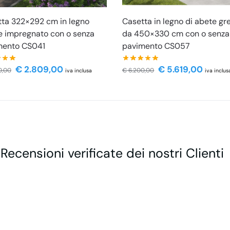
ta 322×292 cm in legno
Casetta in legno di abete gr
 impregnato con o senza
da 450×330 cm con o senza
mento CS041
pavimento CS057
€
2.809,00
€
5.619,00
0,00
€
6.200,00
iva inclusa
iva inclus
 Recensioni verificate dei nostri Clienti