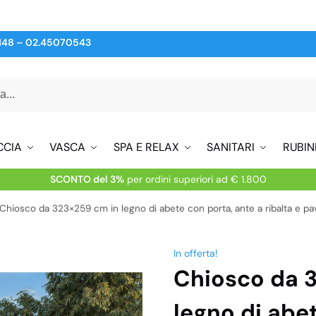
148
–
02.45070543
CCIA
VASCA
SPA E RELAX
SANITARI
RUBIN
SCONTO del 3%
per ordini superiori ad € 1.800
Chiosco da 323×259 cm in legno di abete con porta, ante a ribalta e p
In offerta!
Chiosco da 
legno di abe