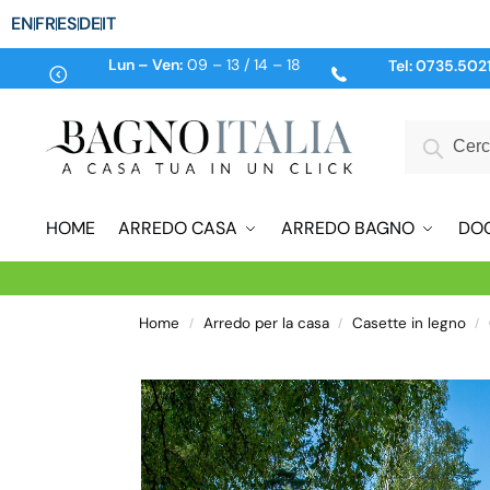
EN
FR
ES
DE
IT
Lun – Ven:
09 – 13 / 14 – 18
Tel:
0735.502
HOME
ARREDO CASA
ARREDO BAGNO
DO
Home
Arredo per la casa
Casette in legno
/
/
/