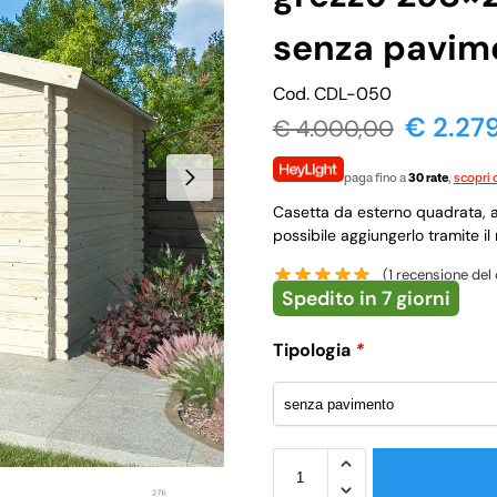
senza pavim
Cod. CDL-050
€ 2.27
€
4.000,00
paga fino a
30 rate
,
scopri d
Casetta da esterno quadrata, a
possibile aggiungerlo tramite i
(
1
recensione del 
Spedito in 7 giorni
Tipologia
*