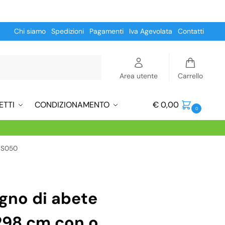
Chi siamo
Spedizioni
Pagamenti
Iva Agevolata
Contatti
Cerca
Area utente
Carrello
ETTI
CONDIZIONAMENTO
€
0,00
0
 CS050
egno di abete
298 cm con o