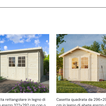
Casetta quadrata da 296×2
ta rettangolare in legno di
cm in legno di abete grezzo 
 grezzo 322×292 cm con o