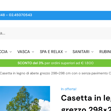
148
–
02.45070543
CCIA
VASCA
SPA E RELAX
SANITARI
RUBIN
SCONTO del 3%
per ordini superiori ad € 1.800
Casetta in legno di abete grezzo 298×298 cm con o senza pavimento
In offerta!
Casetta in l
grezzo 298×