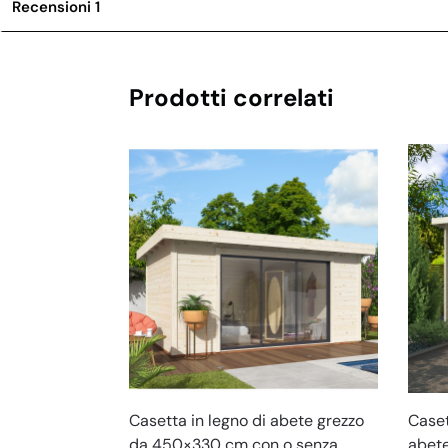
Recensioni
1
Prodotti correlati
Casetta in legno di abete grezzo
Caset
da 450×330 cm con o senza
abete