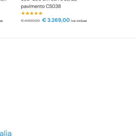
pavimento CS038
€
3.269,00
€
4.500,00
sa
iva inclusa
alia