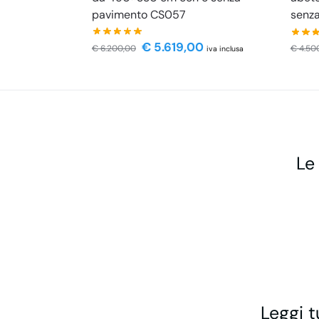
pavimento CS057
senz
€
5.619,00
€
6.200,00
€
4.50
iva inclusa
Le
Leggi t