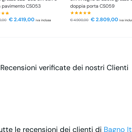
doppia porta CS059
a pavimento CS053
€
2.809,00
€
2.419,00
€
4.900,00
0,00
iva inclu
iva inclusa
 Recensioni verificate dei nostri Clienti
utte le recensioni dei clienti di
Bagno It