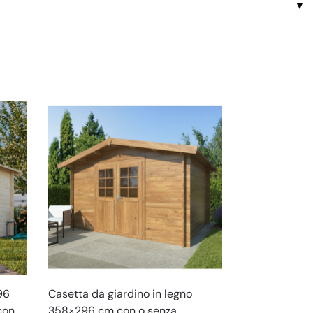
▼
96
Casetta da giardino in legno
con
358×296 cm con o senza