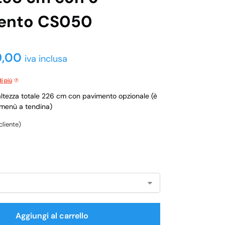
ento CS050
9,00
iva inclusa
i più
ltezza totale 226 cm con pavimento opzionale (è
l menù a tendina)
cliente)
Aggiungi al carrello