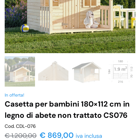
In offerta!
Casetta per bambini 180×112 cm in
legno di abete non trattato CS076
Cod. CDL-076
€
869,00
€
1.200,00
iva inclusa