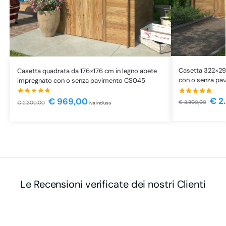
Casetta 322×29
Casetta quadrata da 176×176 cm in legno abete
con o senza pa
impregnato con o senza pavimento CS045
€
2
€
969,00
€
3.800,00
€
2.300,00
iva inclusa
Le Recensioni verificate dei nostri Clienti