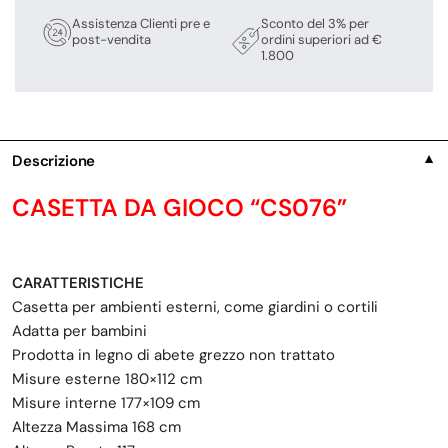
Assistenza Clienti pre e
Sconto del 3% per
post-vendita
ordini superiori ad €
1.800
Descrizione
▼
CASETTA DA GIOCO “CS076”
CARATTERISTICHE
Casetta per ambienti esterni, come giardini o cortili
Adatta per bambini
Prodotta in legno di abete grezzo non trattato
Misure esterne 180×112 cm
Misure interne 177×109 cm
Altezza Massima 168 cm