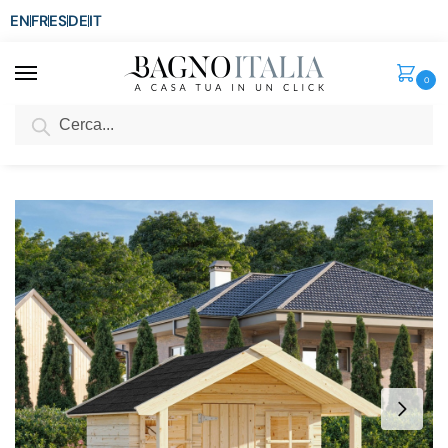
EN
FR
ES
DE
IT
0
Cerca
SCONTO del 3%
per ordini superiori ad € 1.800
Home
Arredo per la casa
Casette in legno
Casetta per bambini 180×112 cm in legno di abete non trattato CS076
/
/
/