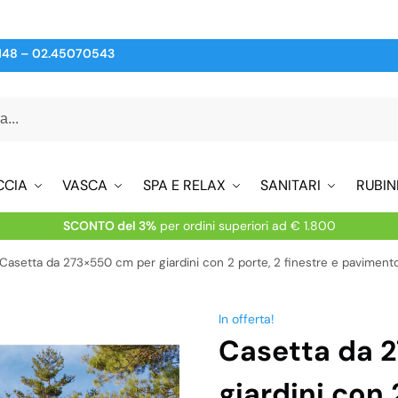
148
–
02.45070543
CCIA
VASCA
SPA E RELAX
SANITARI
RUBIN
SCONTO del 3%
per ordini superiori ad € 1.800
Casetta da 273×550 cm per giardini con 2 porte, 2 finestre e pavimen
In offerta!
Casetta da 
giardini con 