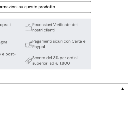
formazioni su questo prodotto
opra i
Recensioni Verificate dei
nostri clienti
Pagamenti sicuri con Carta e
egna
Paypal
e e post-
Sconto del 3% per ordini
superiori ad € 1.800
▼