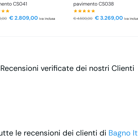
mento CS041
pavimento CS038
€
2.809,00
€
3.269,00
0,00
€
4.500,00
iva inclusa
iva inclu
 Recensioni verificate dei nostri Clienti
utte le recensioni dei clienti di
Bagno It