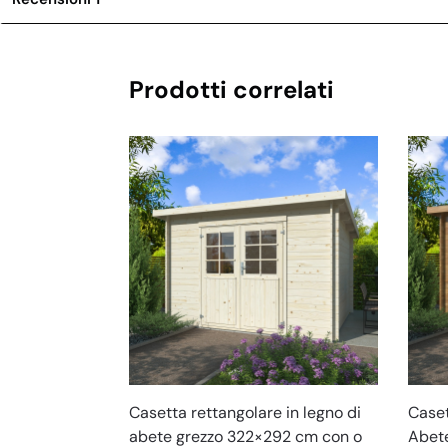
Prodotti correlati
Caset
Casetta rettangolare in legno di
Abete
abete grezzo 322×292 cm con o