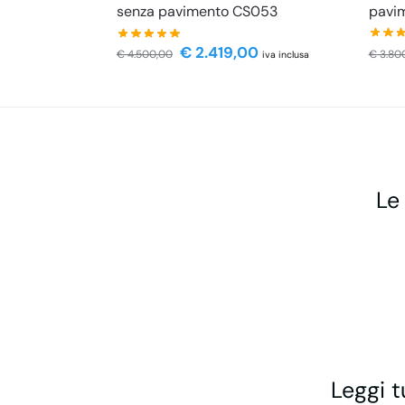
pavi
senza pavimento CS053
€
2.419,00
€
3.80
€
4.500,00
iva inclusa
Le
Leggi t