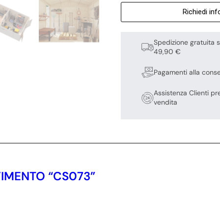
Richiedi in
Spedizione gratuita s
49,90 €
Pagamenti alla cons
Assistenza Clienti pr
vendita
VIMENTO “CS073”