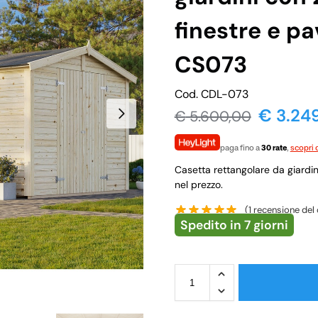
finestre e p
CS073
Cod. CDL-073
€
3.24
€
5.600,00
paga fino a
30 rate
,
scopri d
Casetta rettangolare da giardi
nel prezzo.
(
1
recensione del 
Spedito in 7 giorni