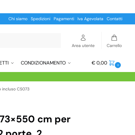
Chi siamo
Spedizioni
Pagamenti
Iva Agevolata
Contatti
Cerca
Area utente
Carrello
ETTI
CONDIZIONAMENTO
€
0,00
0
to incluso CS073
273×550 cm per
2 porte, 2