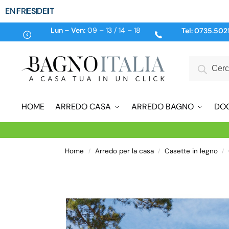
EN
FR
ES
DE
IT
Lun – Ven:
09 – 13 / 14 – 18
Tel:
0735.502
HOME
ARREDO CASA
ARREDO BAGNO
DO
Home
Arredo per la casa
Casette in legno
/
/
/