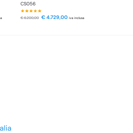
CS056
€
4.729,00
€
6.200,00
sa
iva inclusa
alia