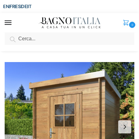
EN
FR
ES
DE
IT
0
Cerca
SCONTO del 3%
per ordini superiori ad € 1.800
Home
Arredo per la casa
Casette in legno
Casetta quadrata da 176×176 cm in legno abete impregnato con o senza pavimento CS045
/
/
/