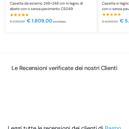
Casetta in legn
Casetta da esterno 248×248 cm in legno di
con o senza pa
abete con o senza pavimento CS049
€
5.
€
1.809,00
€
6.200,00
€
3.100,00
iva inclusa
Le Recensioni verificate dei nostri Clienti
Leggi tutte le recensioni dei clienti di
Bagno