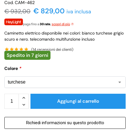
Cod. CAM-462
€ 829,00
€
932,00
iva inclusa
paga fino a
30 rate
,
scopri di più
Caminetto elettrico disponibile nei colori: bianco turchese grigio
scuro e nero. telecomando multifunzione incluso
(
14
recensioni dei clienti)
Spedito in 7 giorni
Colore
*
Aggiungi al carrello
Richiedi informazioni su questo prodotto