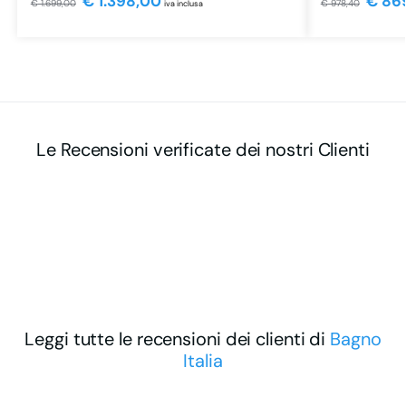
€
1.398,00
€
86
€
1.699,00
€
978,40
iva inclusa
Le Recensioni verificate dei nostri Clienti
Leggi tutte le recensioni dei clienti di
Bagno
Italia