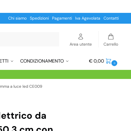
Chi siamo
Spedizioni
Pagamenti
Iva Agevolata
Contatti
Cerca
Area utente
Carrello
ETTI
CONDIZIONAMENTO
€
0,00
0
iamma a luce led CE009
ettrico da
50,3 cm con