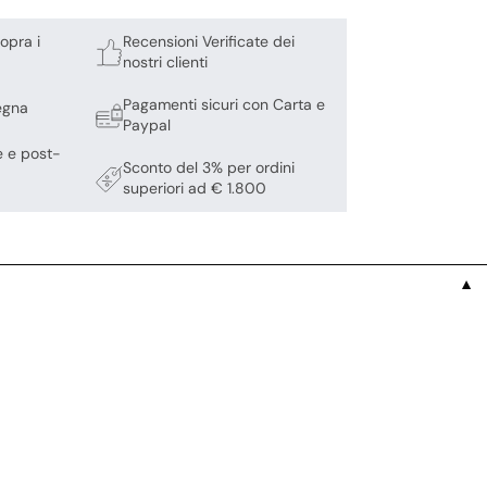
opra i
Recensioni Verificate dei
nostri clienti
Pagamenti sicuri con Carta e
egna
Paypal
e e post-
Sconto del 3% per ordini
superiori ad € 1.800
▼