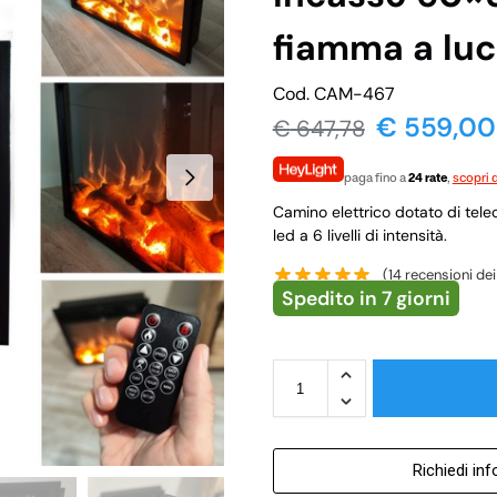
fiamma a lu
Cod. CAM-467
€
559,00
€
647,78
paga fino a
24 rate
,
scopri d
Camino elettrico dotato di tel
led a 6 livelli di intensità.
(
14
recensioni dei 
Spedito in 7 giorni
Richiedi in