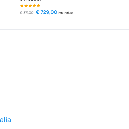
€
729,00
€
871,00
iva inclusa
alia