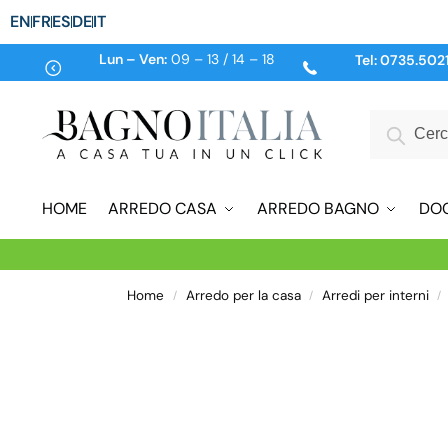
EN
FR
ES
DE
IT
Lun – Ven:
09 – 13 / 14 – 18
Tel:
0735.502
HOME
ARREDO CASA
ARREDO BAGNO
DO
Home
Arredo per la casa
Arredi per interni
/
/
/