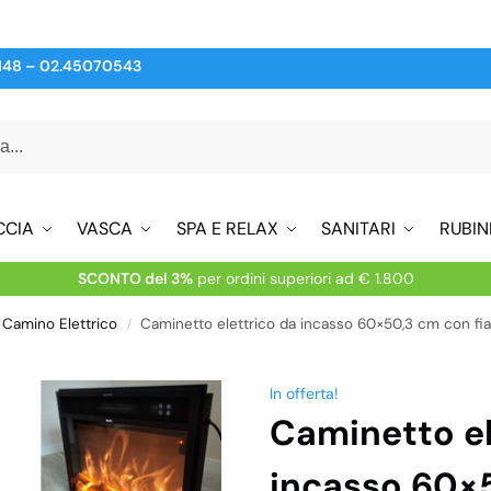
148
–
02.45070543
CCIA
VASCA
SPA E RELAX
SANITARI
RUBIN
SCONTO del 3%
per ordini superiori ad € 1.800
Camino Elettrico
Caminetto elettrico da incasso 60×50,3 cm con f
/
In offerta!
Caminetto el
incasso 60×