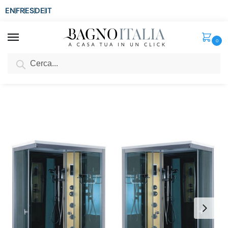
EN
FR
ES
DE
IT
0
Cerca
SCONTO del 3%
per ordini superiori ad € 1.800
Home
Doccia
Cabina Idromassaggio
Cabina Idromassaggio cm 100×70 versione destra o sinistra con colonna idromassaggio color oro e radio CB087
/
/
/