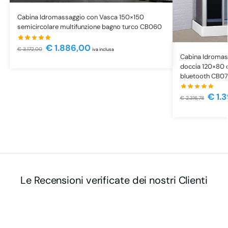
Cabina Idromassaggio con Vasca 150×150
semicircolare multifunzione bagno turco CB060
€
1.886,00
€
3.172,00
iva inclusa
Cabina Idromass
doccia 120×80 
bluetooth CB0
€
1.
€
2.316,78
Le Recensioni verificate dei nostri Clienti