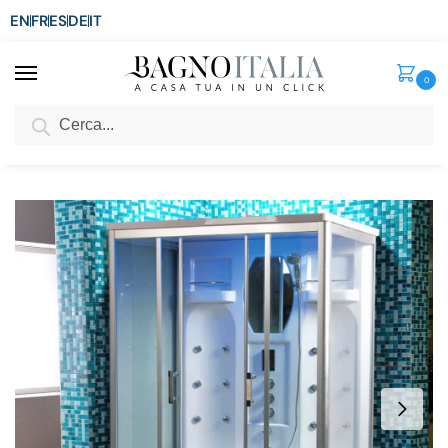
EN
FR
ES
DE
IT
0
Cerca
SCONTO del 3%
per ordini superiori ad € 1.800
Home
Doccia
Cabina Idromassaggio
Cabina idromassaggio 140×90 cm con 12 idrogetti bagno turco e bluetooth CB051
/
/
/