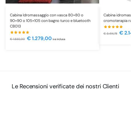
Cabina Idromassaggio con vasca 80×80 o
Cabina idromas
90×90 o 105×105 con bagno turco e bluetooth
cromoterapia r
CB013
€
2.
€
3.414,78
€
1.279,00
€
1.830,00
iva inclusa
Le Recensioni verificate dei nostri Clienti