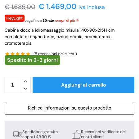
€
1.469,00
€
1.685,00
iva inclusa
paga fino a
30 rate
,
scopri di più
Cabina doccia idromassaggio misura 140x90x215H cm
completa di bagno turco, ozonoterapia, aromaterapia,
cromoterapia.
(
8
recensioni dei clienti)
Spedito in 2-3 giorni
Aggiungi al carrello
Richiedi informazioni su questo prodotto
Spedizione gratuita
Recensioni Verificate dei
sopra i 49,90 €
nostri clienti