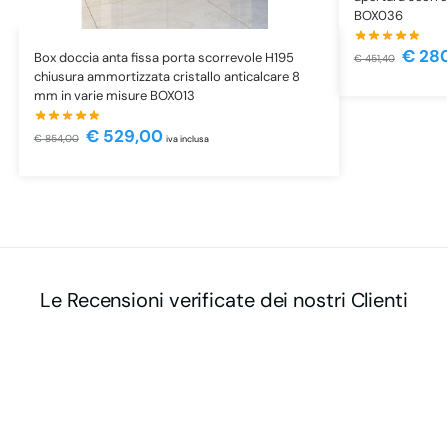
BOX036
€
280
Box doccia anta fissa porta scorrevole H195
€
451,40
chiusura ammortizzata cristallo anticalcare 8
mm in varie misure BOX013
€
529,00
€
854,00
iva inclusa
Le Recensioni verificate dei nostri Clienti