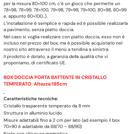
per la misura 80×100 cm, c’è un gioco che permette un
78×98, 78×99, 78×100, 79×98, 79×99, 79×100, 80×98, 80×99
e, appunto 80×100…).
L’installazione è semplice e rapida ed è possibile realizzarla
a pavimento, senza piatto doccia.
Nel caso si voglia realizzare con piatto doccia, esso non è
incluso nel prezzo del box, ma è possibile acquistarlo nel
nostro sito attraverso il menù a tendina a sinistra.
Il prodotto è dotato, a garanzia della qualità che vi
proponiamo, di certificato UE.
BOX DOCCIA PORTA BATTENTE IN CRISTALLO
TEMPERATO Altezza
195cm
Caratteristiche tecniche:
Cristallo trasparente temperato da 8 mm
Struttura in alluminio lucido
Misure adattabili fino a 2 cm per lato (ad esempio il box
70×90 è adattabile da 68/70 – 88/90)
Porte con chiusura magnetica