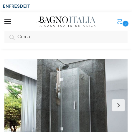
EN
FR
ES
DE
IT
0
Cerca
SCONTO del 3%
per ordini superiori ad € 1.800
Home
Doccia
Box Doccia
Box doccia angolare
Box Doccia in Cristallo temperato 8mm apertura a battente in varie misure BOX022
/
/
/
/