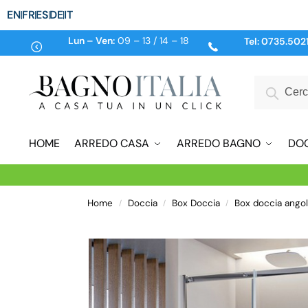
EN
FR
ES
DE
IT
Lun – Ven:
09 – 13 / 14 – 18
Tel:
0735.502
HOME
ARREDO CASA
ARREDO BAGNO
DO
Home
Doccia
Box Doccia
Box doccia ango
/
/
/