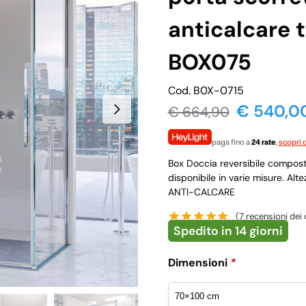
anticalcare 
BOX075
Cod. B0X-0715
€ 540,0
€
664,90
paga fino a
24 rate
,
scopri d
Box Doccia reversibile compost
disponibile in varie misure. 
ANTI-CALCARE
(
7
recensioni dei c
Spedito in 14 giorni
Dimensioni
*