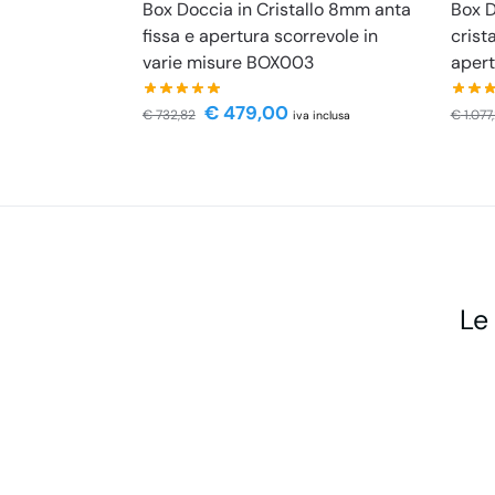
Box Doccia in Cristallo 8mm anta
Box D
fissa e apertura scorrevole in
crist
varie misure BOX003
apert
€
479,00
€
732,82
€
1.077
iva inclusa
Le