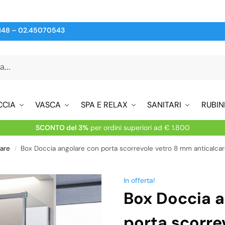
148
–
02.45070543
CCIA
VASCA
SPA E RELAX
SANITARI
RUBIN
SCONTO del 3%
per ordini superiori ad € 1.800
lare
Box Doccia angolare con porta scorrevole vetro 8 mm anticalca
/
In offerta!
Box Doccia a
porta scorre