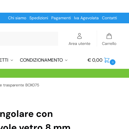
Chi siamo
Spedizioni
Pagamenti
Iva Agevolata
Contatti
Cerca
Area utente
Carrello
ETTI
CONDIZIONAMENTO
€
0,00
0
re trasparente BOX075
ngolare con
vole vetro 8 mm