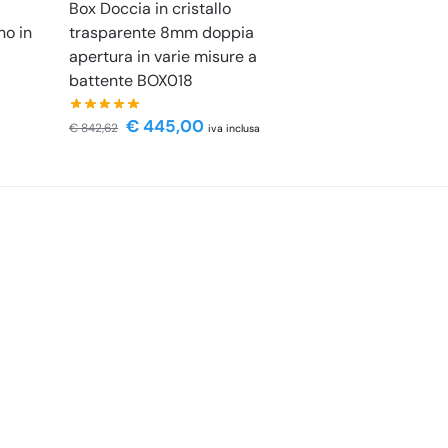
Box Doccia in cristallo
no in
trasparente 8mm doppia
apertura in varie misure a
battente BOX018
€
445,00
€
842,62
iva inclusa