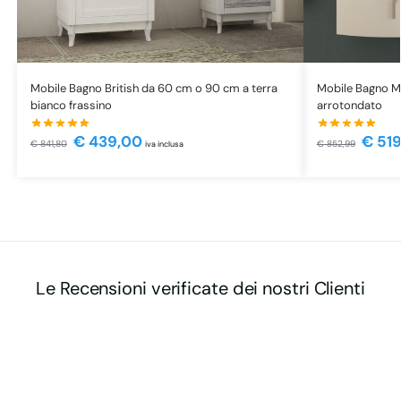
Mobile Bagno British da 60 cm o 90 cm a terra
Mobile Bagno Mo
bianco frassino
arrotondato
€
439,00
€
519
€
841,80
€
852,99
iva inclusa
Le Recensioni verificate dei nostri Clienti