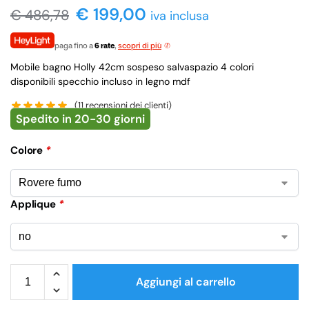
€ 199,00
€
486,78
iva inclusa
paga fino a
6 rate
,
scopri di più
Mobile bagno Holly 42cm sospeso salvaspazio 4 colori
disponibili specchio incluso in legno mdf
(
11
recensioni dei clienti)
Spedito in 20-30 giorni
Colore
*
Applique
*
Aggiungi al carrello