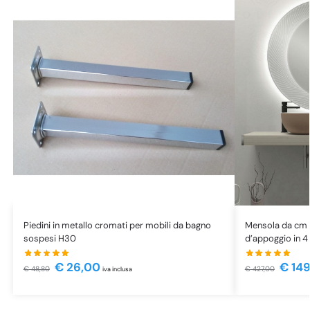
Piedini in metallo cromati per mobili da bagno
Mensola da cm 6
sospesi H30
d’appoggio in 4
€
26,00
€
149
€
48,80
€
427,00
iva inclusa