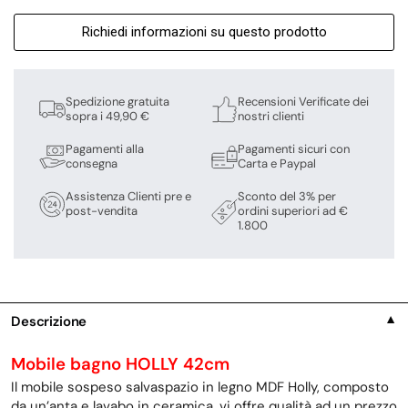
Richiedi informazioni su questo prodotto
Spedizione gratuita
Recensioni Verificate dei
sopra i 49,90 €
nostri clienti
Pagamenti alla
Pagamenti sicuri con
consegna
Carta e Paypal
Assistenza Clienti pre e
Sconto del 3% per
post-vendita
ordini superiori ad €
1.800
Descrizione
▼
Mobile bagno HOLLY 42cm
Il mobile sospeso salvaspazio in legno MDF Holly, composto
da un’anta e lavabo in ceramica, vi offre qualità ad un prezzo