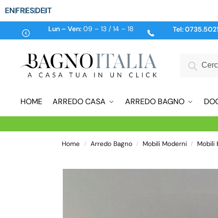
EN
FR
ES
DE
IT
Lun – Ven:
09 – 13 / 14 – 18
Tel:
0735.502
HOME
ARREDO CASA
ARREDO BAGNO
DO
Home
Arredo Bagno
Mobili Moderni
Mobili
/
/
/