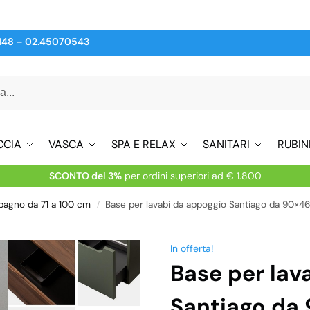
148
–
02.45070543
CCIA
VASCA
SPA E RELAX
SANITARI
RUBIN
SCONTO del 3%
per ordini superiori ad € 1.800
 bagno da 71 a 100 cm
Base per lavabi da appoggio Santiago da 90×46 cm con ca
/
In offerta!
Base per lav
Santiago da