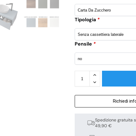
Tipologia
*
Pensile
*
Richiedi in
Spedizione gratuita s
49,90 €