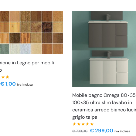
one in Legno per mobili
o
€
1,00
iva inclusa
Mobile bagno Omega 80×35
100×35 ultra slim lavabo in
ceramica arredo bianco luci
grigio talpa
€
299,00
€
793,00
iva inclusa