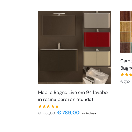
Campi
Bagn
€
7,32
Mobile Bagno Live cm 94 lavabo
in resina bordi arrotondati
€
789,00
€
1.586,00
iva inclusa