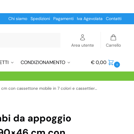
Chi siamo
Spedizioni
Pagamenti
Iva Agevolata
Contatti
Cerca
Area utente
Carrello
ETTI
CONDIZIONAMENTO
€
0,00
0
ssettone mobile in 7 colori e cassettiera laterale abbinabile
abi da appoggio
 90×46 cm con