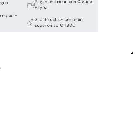
Pagamenti sicuri con Carta e
egna
Paypal
e e post-
Sconto del 3% per ordini
superiori ad € 1.800
▼
o