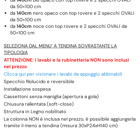
da 50×100 cm
da
140cm
nero opaco con top rovere e 2 specchi OVALI
da 50×100 cm
da
140cm
noce con top rovere e 2 specchi OVALI da
50×100 cm
SELEZIONA DAL MENU’ A TENDINA SOVRASTANTE LA
TIPOLOGIA
ATTENZIONE: i lavabi e la rubinetteria NON sono inclusi
nel prezzo
Clicca qui per visionare i lavabi da appoggio abbinabili
Specchio filolucido e reversibile
Installazione sospesa
Cassettoni senza maniglia (apertura a gola)
Chiusura rallentata (soft-close)
Struttura in Legno nobilitato
La colonna NON è inclusa nel prezzo, è possibile aggiungerla
tramite il menù a tendina (misura 30xP24xH140 cm)