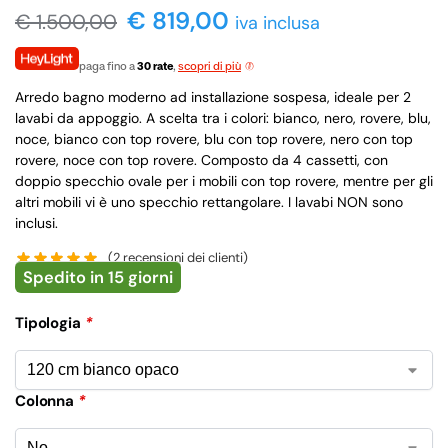
€ 819,00
€
1.500,00
iva inclusa
paga fino a
30 rate
,
scopri di più
Arredo bagno moderno ad installazione sospesa, ideale per 2
lavabi da appoggio. A scelta tra i colori: bianco, nero, rovere, blu,
noce, bianco con top rovere, blu con top rovere, nero con top
rovere, noce con top rovere. Composto da 4 cassetti, con
doppio specchio ovale per i mobili con top rovere, mentre per gli
altri mobili vi è uno specchio rettangolare. I lavabi NON sono
inclusi.
(
2
recensioni dei clienti)
Spedito in 15 giorni
Tipologia
*
Colonna
*