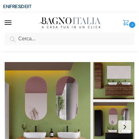
EN
FR
ES
DE
IT
0
Cerca
SCONTO del 3%
per ordini superiori ad € 1.800
Home
Arredo Bagno
Mobili bagno con doppio lavabo
Base per doppio lavabo Luke2 da 120 o 140 cm in 9 colori 4 cassetti specchio incluso
/
/
/