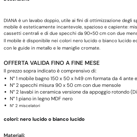
DIANA è un lavabo doppio, utile ai fini di ottimizzazione degli
mobile è esteticamente incantevole, spazioso e capiente: misu
cassetti centrali e di due specchi da 90×50 cm con due mens
Il mobile è disponibile nei colori nero lucido o bianco lucido e
con le guide in metallo e le maniglie cromate.
OFFERTA VALIDA FINO A FINE MESE
Il prezzo sopra indicato è comprensivo di:
N° 1
mobile bagno 150 x 50 x h49 cm formata da 4 ante e 3
N° 2 specchi misura 90 x 50 cm con due mensole
N° 2 lavabi in ceramica versione da appoggio rotondo (D
N° 1 piano in legno MDF nero
N° 2 miscelatori
colori: nero lucido o bianco lucido
Materiali: