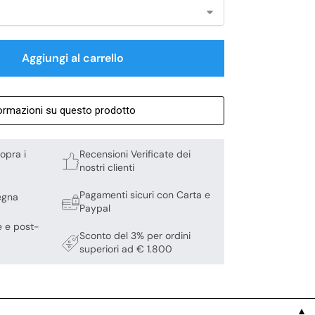
Aggiungi al carrello
formazioni su questo prodotto
opra i
Recensioni Verificate dei
nostri clienti
Pagamenti sicuri con Carta e
egna
Paypal
e e post-
Sconto del 3% per ordini
superiori ad € 1.800
▼