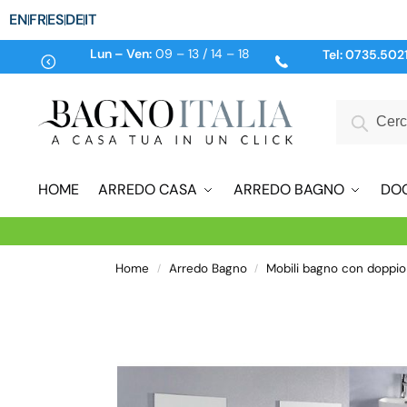
EN
FR
ES
DE
IT
Lun – Ven:
09 – 13 / 14 – 18
Tel:
0735.502
HOME
ARREDO CASA
ARREDO BAGNO
DO
Home
Arredo Bagno
Mobili bagno con doppio
/
/