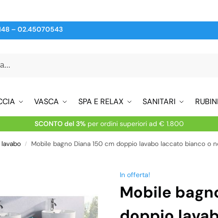
148
–
02.45070543
CCIA
VASCA
SPA E RELAX
SANITARI
RUBIN
SCONTO del 3%
per ordini superiori ad € 1.800
 lavabo
Mobile bagno Diana 150 cm doppio lavabo laccato bianco o n
/
In offerta!
Mobile bagn
doppio lavab