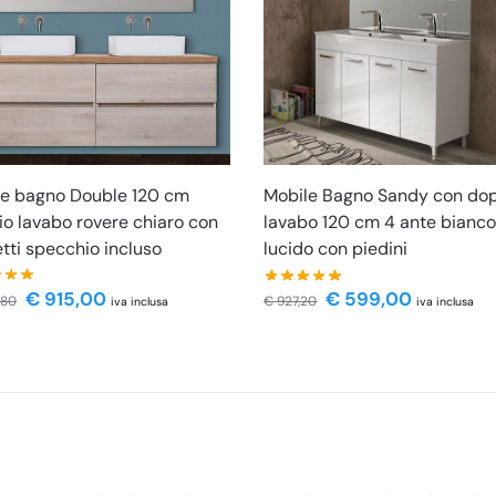
le bagno Double 120 cm
Mobile Bagno Sandy con do
o lavabo rovere chiaro con
lavabo 120 cm 4 ante bianc
tti specchio incluso
lucido con piedini
€
915,00
€
599,00
,80
€
927,20
iva inclusa
iva inclusa