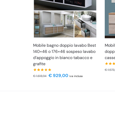
Mobile bagno doppio lavabo Best
Mobi
140×46 o 176×46 sospeso lavabo
doppi
d’appoggio in bianco tabacco e
casse
grafite
€
1.573
€
929,00
€
1.618,94
iva inclusa