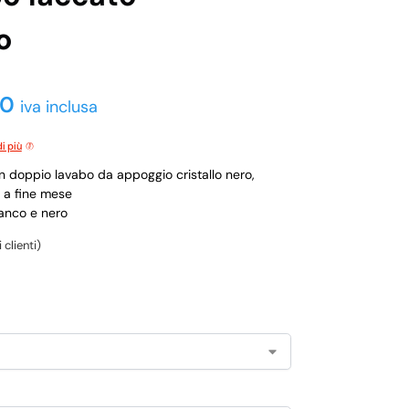
o
00
iva inclusa
i più
 doppio lavabo da appoggio cristallo nero,
o a fine mese
ianco e nero
 clienti)