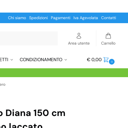
Chi siamo
Spedizioni
Pagamenti
Iva Agevolata
Contatti
Cerca
Area utente
Carrello
ETTI
CONDIZIONAMENTO
€
0,00
0
ero
o Diana 150 cm
o laccato