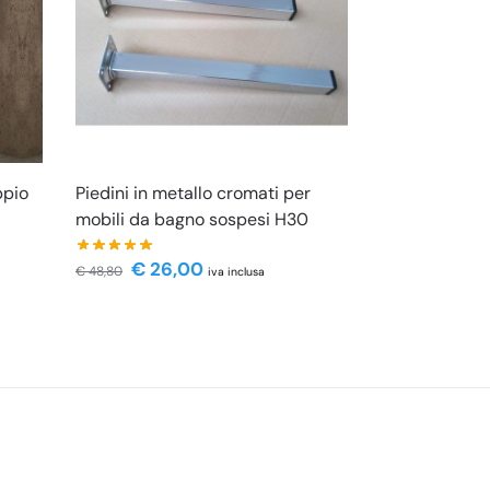
Piedini in metallo cromati per
ppio
mobili da bagno sospesi H30
o
€
26,00
€
48,80
iva inclusa