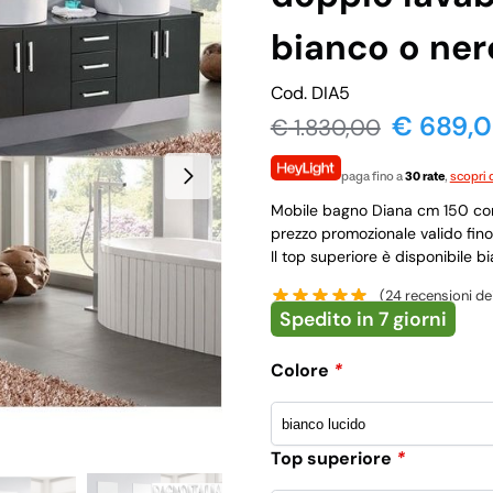
bianco o ner
Cod. DIA5
€ 689,
€
1.830,00
paga fino a
30 rate
,
scopri d
Mobile bagno Diana cm 150 con
prezzo promozionale valido fin
Il top superiore è disponibile b
(
24
recensioni dei
Spedito in 7 giorni
Colore
*
Top superiore
*